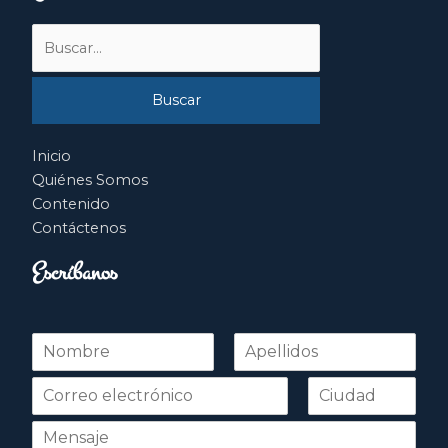
Buscar
por:
Inicio
Quiénes Somos
Contenido
Contáctenos
Escríbanos
N
o
Nombre
Apellidos
m
b
r
e