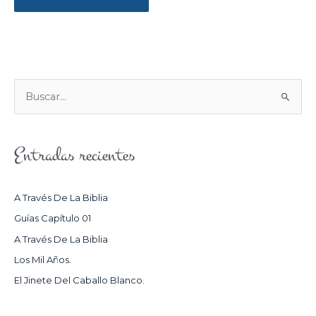
B
U
S
Entradas recientes
C
A
R
A Través De La Biblia
P
Guías Capítulo 01
O
A Través De La Biblia
R
Los Mil Años.
:
El Jinete Del Caballo Blanco.