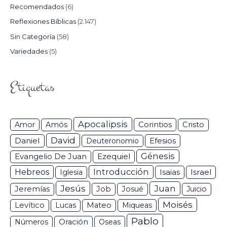
Recomendados
(6)
Reflexiones Bíblicas
(2.147)
Sin Categoría
(58)
Variedades
(5)
Etiquetas
Apocalipsis
Corintios
Amor
Amós
Cristo
David
Daniel
Efesios
Deuteronomio
Génesis
Ezequiel
Evangelio De Juan
Hebreos
Introducción
Isaias
Israel
Iglesia
Jesús
Juan
Jeremías
Job
Josué
Juicio
Moisés
Levítico
Lucas
Mateo
Miqueas
Pablo
Números
Oración
Oseas