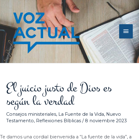
Ir
Men
al
contenido
princ
El juicio justo de Dios es
según la verdad
Consejos ministeriales
,
La Fuente de la Vida
,
Nuevo
Testamento
,
Reflexiones Bíblicas
/
8 noviembre 2023
Te damos una cordial bienvenida a “La fuente de la vida”, a