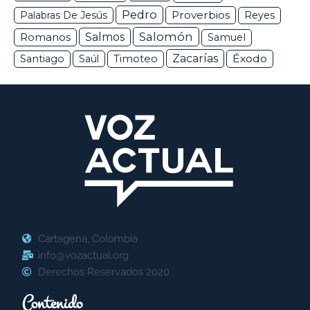
Pedro
Proverbios
Palabras De Jesús
Reyes
Salomón
Romanos
Salmos
Samuel
Zacarías
Éxodo
Santiago
Saúl
Timoteo
Cartagena, Colombia
info@vozactual.org
Derechos Reservados 2020
Contenido