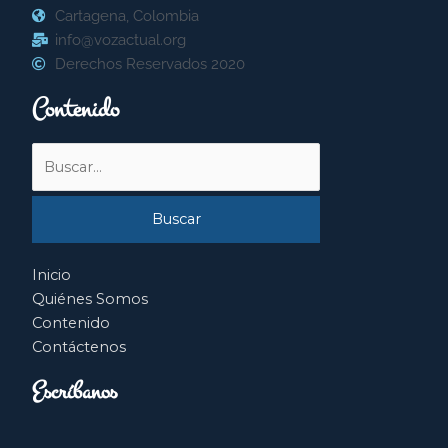
Cartagena, Colombia
info@vozactual.org
Derechos Reservados 2020
Contenido
Buscar
por:
Inicio
Quiénes Somos
Contenido
Contáctenos
Escríbanos