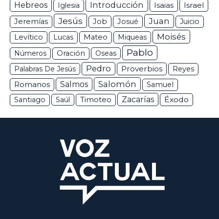
Hebreos
Introducción
Isaias
Israel
Iglesia
Jesús
Juan
Jeremías
Job
Josué
Juicio
Moisés
Levítico
Lucas
Mateo
Miqueas
Pablo
Números
Oración
Oseas
Pedro
Proverbios
Palabras De Jesús
Reyes
Salomón
Romanos
Salmos
Samuel
Zacarías
Éxodo
Santiago
Saúl
Timoteo