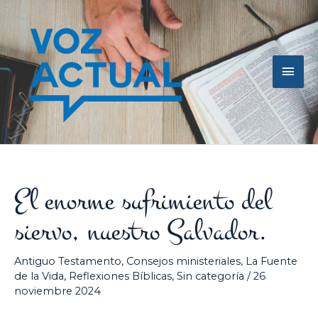
Ir
Men
al
contenido
princ
El enorme sufrimiento del
siervo, nuestro Salvador.
Antiguo Testamento
,
Consejos ministeriales
,
La Fuente
de la Vida
,
Reflexiones Bíblicas
,
Sin categoría
/
26
noviembre 2024