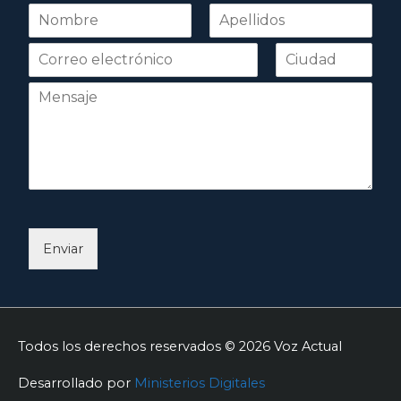
N
o
Nombre
Apellidos
m
b
r
e
*
Enviar
Todos los derechos reservados © 2026
Voz Actual
Desarrollado por
Ministerios Digitales