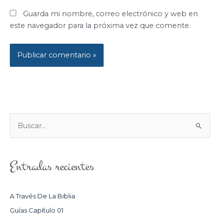
Guarda mi nombre, correo electrónico y web en
este navegador para la próxima vez que comente.
B
U
S
Entradas recientes
C
A
R
A Través De La Biblia
P
Guías Capítulo 01
O