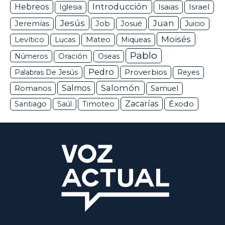
Hebreos
Introducción
Isaias
Israel
Iglesia
Jesús
Juan
Jeremías
Job
Josué
Juicio
Moisés
Levítico
Lucas
Mateo
Miqueas
Pablo
Números
Oración
Oseas
Pedro
Proverbios
Palabras De Jesús
Reyes
Salomón
Romanos
Salmos
Samuel
Zacarías
Éxodo
Santiago
Saúl
Timoteo