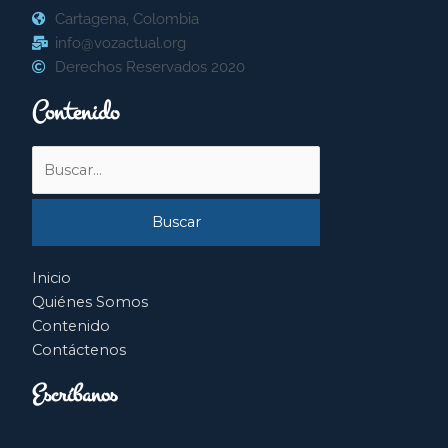
Cartagena, Colombia
info@vozactual.org
Derechos Reservados 2020
Contenido
Buscar
por:
Inicio
Quiénes Somos
Contenido
Contáctenos
Escríbanos