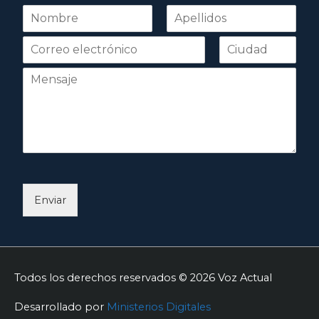
N
o
Nombre
Apellidos
m
b
r
e
*
Enviar
Todos los derechos reservados © 2026
Voz Actual
Desarrollado por
Ministerios Digitales