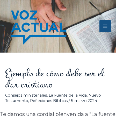
Ir
Men
al
contenido
princ
Ejemplo de cómo debe ser el
dar cristiano
Consejos ministeriales
,
La Fuente de la Vida
,
Nuevo
Testamento
,
Reflexiones Bíblicas
/
5 marzo 2024
Te damos una cordial bienvenida a “La fuente