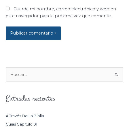
Guarda mi nombre, correo electrónico y web en
este navegador para la próxima vez que comente.
B
U
S
Entradas recientes
C
A
R
A Través De La Biblia
P
Guías Capítulo 01
O