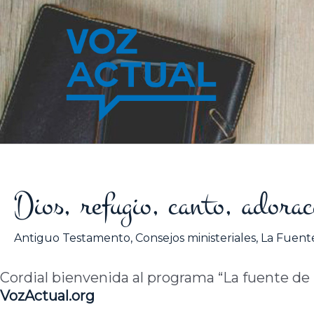
Ir
al
contenido
Dios, refugio, canto, adorac
Antiguo Testamento
,
Consejos ministeriales
,
La Fuente
Cordial bienvenida al programa “La fuente de la
VozActual.org