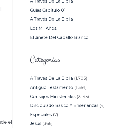
A Través De La Biblia
P
l
Guías Capítulo 01
O
A Través De La Biblia
R
Los Mil Años.
:
El Jinete Del Caballo Blanco.
Categorías
A Través De La Biblia
(1.703)
Antiguo Testamento
(1.391)
Consejos Ministeriales
(2.145)
Discipulado Básico Y Enseñanzas
(4)
Especiales
(7)
sde el
Jesús
(366)