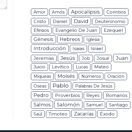
Apocalipsis
Corintios
Amor
Amós
David
Daniel
Cristo
Deuteronomio
Efesios
Ezequiel
Evangelio De Juan
Génesis
Hebreos
Iglesia
Introducción
Isaias
Israel
Jesús
Juan
Jeremías
Job
Josué
Juicio
Levítico
Lucas
Mateo
Moisés
Miqueas
Números
Oración
Pablo
Oseas
Palabras De Jesús
Pedro
Proverbios
Romanos
Reyes
Salomón
Salmos
Samuel
Santiago
Zacarías
Éxodo
Saúl
Timoteo