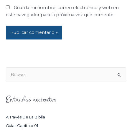
Guarda mi nombre, correo electrónico y web en
este navegador para la próxima vez que comente.
B
U
S
Entradas recientes
C
A
R
A Través De La Biblia
P
Guías Capítulo 01
O