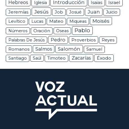
Hebreos
Introducción
Isaias
Israel
Iglesia
Jesús
Juan
Jeremías
Job
Josué
Juicio
Moisés
Levítico
Lucas
Mateo
Miqueas
Pablo
Números
Oración
Oseas
Pedro
Proverbios
Palabras De Jesús
Reyes
Salomón
Romanos
Salmos
Samuel
Zacarías
Éxodo
Santiago
Saúl
Timoteo