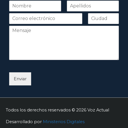
N
o
Nombre
Apellidos
m
b
r
e
*
Enviar
Todos los derechos reservados © 2026
Voz Actual
Desarrollado por
Ministerios Digitales