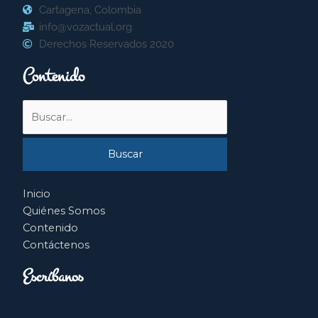
Cartagena, Colombia
info@vozactual.org
Derechos Reservados 2020
Contenido
Buscar
por:
Inicio
Quiénes Somos
Contenido
Contáctenos
Escríbanos