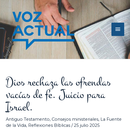
Ir
Men
al
contenido
princ
Dios rechaza las ofrendas
vacías de fe. Juicio para
Israel.
Antiguo Testamento
,
Consejos ministeriales
,
La Fuente
de la Vida
,
Reflexiones Bíblicas
/
25 julio 2025