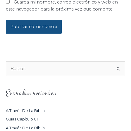
Guarda mi nombre, correo electrónico y web en
este navegador para la próxima vez que comente.
B
U
S
Entradas recientes
C
A
R
A Través De La Biblia
P
Guías Capítulo 01
O
A Través De La Biblia
R