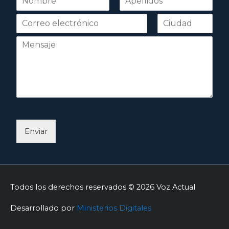
o
Nombre
Apellidos
m
b
r
e
*
Enviar
Todos los derechos reservados © 2026
Voz Actual
Desarrollado por
Ministerios Digitales