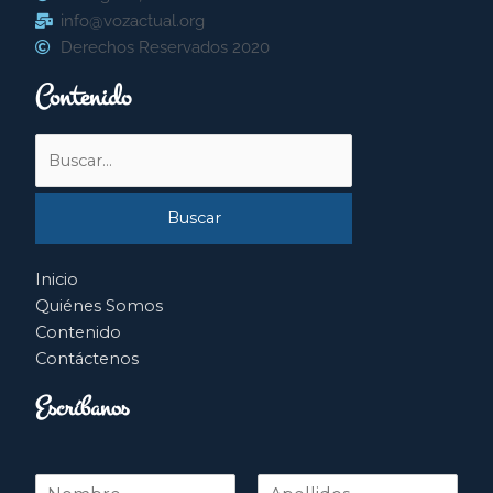
info@vozactual.org
Derechos Reservados 2020
Contenido
Buscar
por:
Inicio
Quiénes Somos
Contenido
Contáctenos
Escríbanos
N