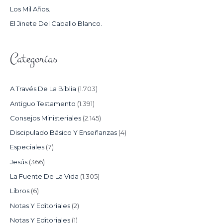
Los Mil Años.
:
El Jinete Del Caballo Blanco.
Categorías
A Través De La Biblia
(1.703)
Antiguo Testamento
(1.391)
Consejos Ministeriales
(2.145)
Discipulado Básico Y Enseñanzas
(4)
Especiales
(7)
Jesús
(366)
La Fuente De La Vida
(1.305)
Libros
(6)
Notas Y Editoriales
(2)
Notas Y Editoriales
(1)