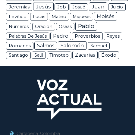
Jesús
Juan
Jeremías
Job
Josué
Juicio
Moisés
Levítico
Lucas
Mateo
Miqueas
Pablo
Números
Oración
Oseas
Pedro
Proverbios
Palabras De Jesús
Reyes
Salomón
Romanos
Salmos
Samuel
Zacarías
Éxodo
Santiago
Saúl
Timoteo
Cartagena, Colombia