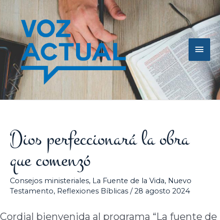
Ir
Men
al
contenido
princ
Dios perfeccionará la obra
que comenzó
Consejos ministeriales
,
La Fuente de la Vida
,
Nuevo
Testamento
,
Reflexiones Bíblicas
/
28 agosto 2024
Cordial bienvenida al programa “La fuente de