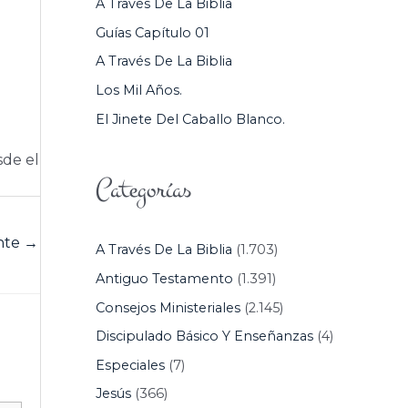
A Través De La Biblia
P
Guías Capítulo 01
O
A Través De La Biblia
R
Los Mil Años.
:
El Jinete Del Caballo Blanco.
sde el
Categorías
ente
→
A Través De La Biblia
(1.703)
Antiguo Testamento
(1.391)
Consejos Ministeriales
(2.145)
Discipulado Básico Y Enseñanzas
(4)
Especiales
(7)
Jesús
(366)