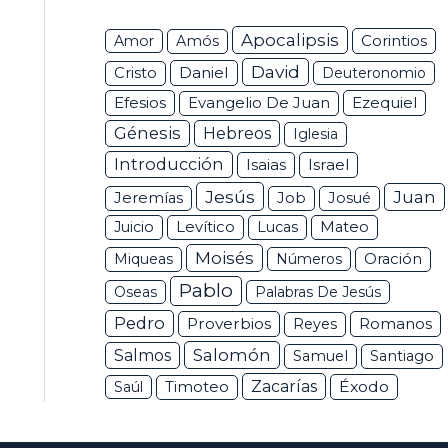
Apocalipsis
Corintios
Amor
Amós
David
Daniel
Cristo
Deuteronomio
Efesios
Ezequiel
Evangelio De Juan
Génesis
Hebreos
Iglesia
Introducción
Isaias
Israel
Jesús
Juan
Jeremías
Job
Josué
Juicio
Levítico
Lucas
Mateo
Moisés
Miqueas
Números
Oración
Pablo
Oseas
Palabras De Jesús
Pedro
Proverbios
Romanos
Reyes
Salomón
Salmos
Samuel
Santiago
Zacarías
Éxodo
Saúl
Timoteo