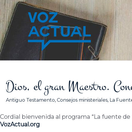
Ir
al
contenido
Dios, el gran Maestro. Conc
Antiguo Testamento
,
Consejos ministeriales
,
La Fuente
Cordial bienvenida al programa “La fuente de la
VozActual.org