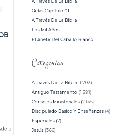
A Través De La Biblia
P
l
Guías Capítulo 01
O
A Través De La Biblia
R
Los Mil Años.
:
OB
El Jinete Del Caballo Blanco.
Categorías
A Través De La Biblia
(1.703)
Antiguo Testamento
(1.391)
Consejos Ministeriales
(2.145)
Discipulado Básico Y Enseñanzas
(4)
Especiales
(7)
sde el
Jesús
(366)