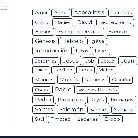
Apocalipsis
Corintios
Amor
Amós
David
Daniel
Cristo
Deuteronomio
Efesios
Ezequiel
Evangelio De Juan
Génesis
Hebreos
Iglesia
Introducción
Isaias
Israel
Jesús
Juan
Jeremías
Job
Josué
Juicio
Levítico
Lucas
Mateo
Moisés
Miqueas
Números
Oración
Pablo
Oseas
Palabras De Jesús
Pedro
Proverbios
Romanos
Reyes
Salomón
Salmos
Samuel
Santiago
Zacarías
Éxodo
Saúl
Timoteo