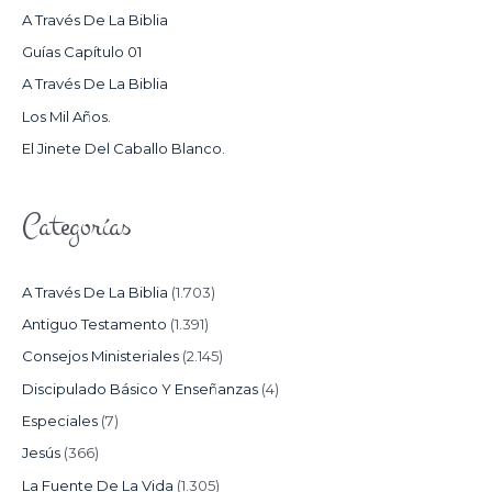
R
A Través De La Biblia
P
Guías Capítulo 01
O
A Través De La Biblia
R
Los Mil Años.
:
El Jinete Del Caballo Blanco.
Categorías
A Través De La Biblia
(1.703)
Antiguo Testamento
(1.391)
Consejos Ministeriales
(2.145)
Discipulado Básico Y Enseñanzas
(4)
Especiales
(7)
Jesús
(366)
La Fuente De La Vida
(1.305)