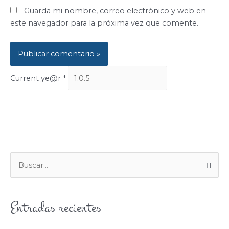
Guarda mi nombre, correo electrónico y web en
este navegador para la próxima vez que comente.
Current ye@r
*
B
U
S
Entradas recientes
C
A