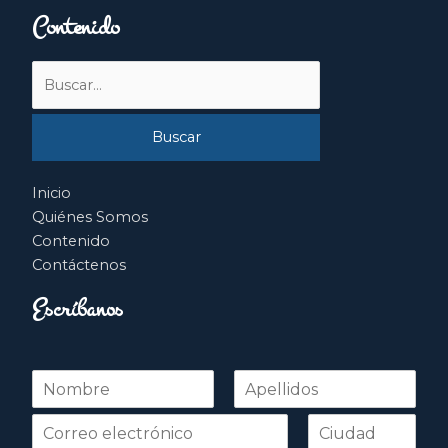
Contenido
Buscar
por:
Inicio
Quiénes Somos
Contenido
Contáctenos
Escríbanos
N
o
Nombre
Apellidos
m
b