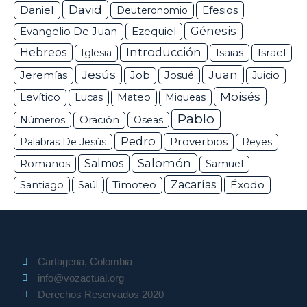
David
Daniel
Efesios
Deuteronomio
Génesis
Ezequiel
Evangelio De Juan
Hebreos
Introducción
Isaias
Israel
Iglesia
Jesús
Juan
Jeremías
Job
Josué
Juicio
Moisés
Levítico
Lucas
Mateo
Miqueas
Pablo
Números
Oración
Oseas
Pedro
Proverbios
Palabras De Jesús
Reyes
Salomón
Romanos
Salmos
Samuel
Zacarías
Éxodo
Santiago
Saúl
Timoteo
Cartagena, Colombia
info@vozactual.org
Derechos Reservados 2020