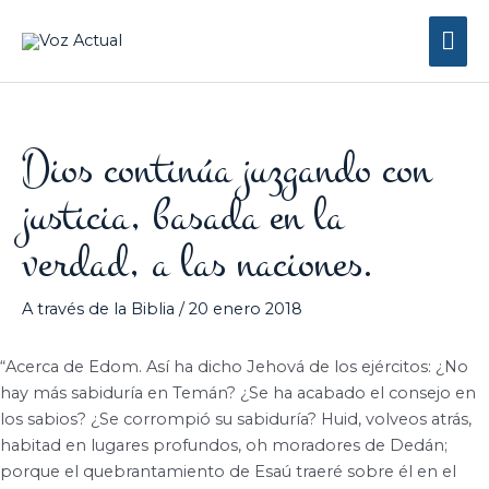
Ir
Me
al
contenido
prin
Dios continúa juzgando con
justicia, basada en la
verdad, a las naciones.
A través de la Biblia
/
20 enero 2018
“Acerca de Edom. Así ha dicho Jehová de los ejércitos: ¿No
hay más sabiduría en Temán? ¿Se ha acabado el consejo en
los sabios? ¿Se corrompió su sabiduría?
Huid, volveos atrás,
habitad en lugares profundos, oh moradores de Dedán;
porque el quebrantamiento de Esaú traeré sobre él en el