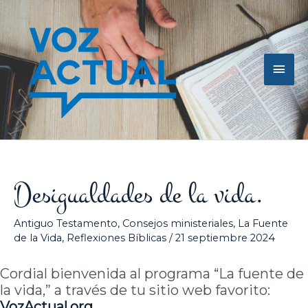
Ir
Men
al
contenido
princ
Desigualdades de la vida.
Antiguo Testamento
,
Consejos ministeriales
,
La Fuente
de la Vida
,
Reflexiones Bíblicas
/
21 septiembre 2024
Cordial bienvenida al programa “La fuente de
la vida,” a través de tu sitio web favorito:
VozActual.org