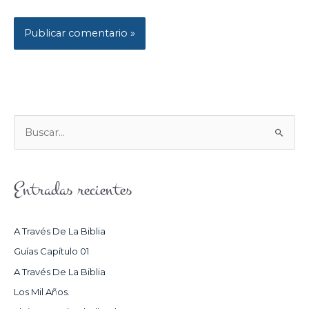
B
U
S
Entradas recientes
C
A
R
A Través De La Biblia
P
Guías Capítulo 01
O
A Través De La Biblia
R
Los Mil Años.
: