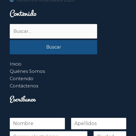
Contenido
Buscar
por:
Inicio
Quiénes Somos
Contenido
Contáctenos
Escríbanos
N
o
Nombre
Apellidos
m