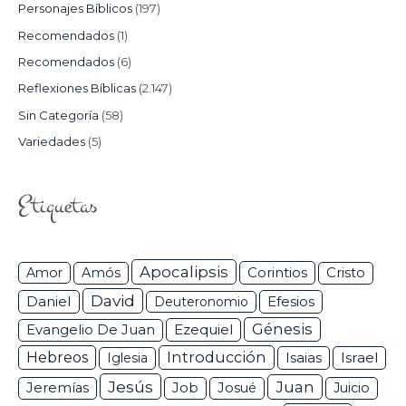
Personajes Bíblicos
(197)
Recomendados
(1)
Recomendados
(6)
Reflexiones Bíblicas
(2.147)
Sin Categoría
(58)
Variedades
(5)
Etiquetas
Apocalipsis
Corintios
Amor
Amós
Cristo
David
Daniel
Efesios
Deuteronomio
Génesis
Ezequiel
Evangelio De Juan
Hebreos
Introducción
Isaias
Israel
Iglesia
Jesús
Juan
Jeremías
Job
Josué
Juicio