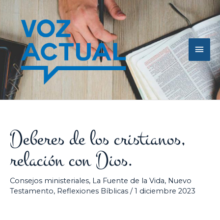
Ir
Men
al
contenido
princ
Deberes de los cristianos,
relación con Dios.
Consejos ministeriales
,
La Fuente de la Vida
,
Nuevo
Testamento
,
Reflexiones Bíblicas
/
1 diciembre 2023