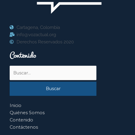
Cartagena, Colombia
info@vozactual.org
Derechos Reservados 2020
Contenido
Buscar
por:
Inicio
Quiénes Somos
Contenido
Contáctenos