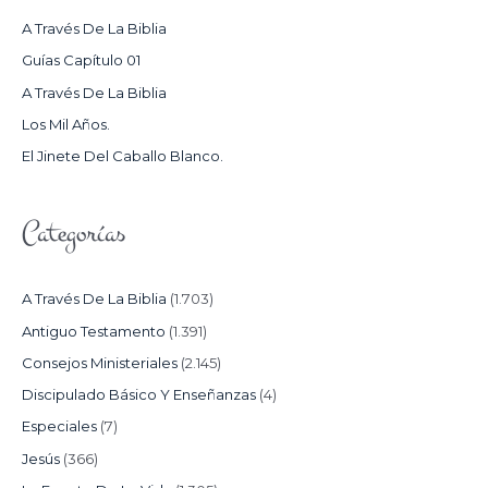
R
A Través De La Biblia
P
Guías Capítulo 01
O
A Través De La Biblia
R
Los Mil Años.
:
El Jinete Del Caballo Blanco.
Categorías
A Través De La Biblia
(1.703)
Antiguo Testamento
(1.391)
Consejos Ministeriales
(2.145)
Discipulado Básico Y Enseñanzas
(4)
Especiales
(7)
Jesús
(366)