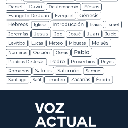
David
Daniel
Efesios
Deuteronomio
Génesis
Ezequiel
Evangelio De Juan
Hebreos
Introducción
Isaias
Israel
Iglesia
Jesús
Juan
Jeremías
Job
Josué
Juicio
Moisés
Levítico
Lucas
Mateo
Miqueas
Pablo
Números
Oración
Oseas
Pedro
Proverbios
Palabras De Jesús
Reyes
Salomón
Romanos
Salmos
Samuel
Zacarías
Éxodo
Santiago
Saúl
Timoteo