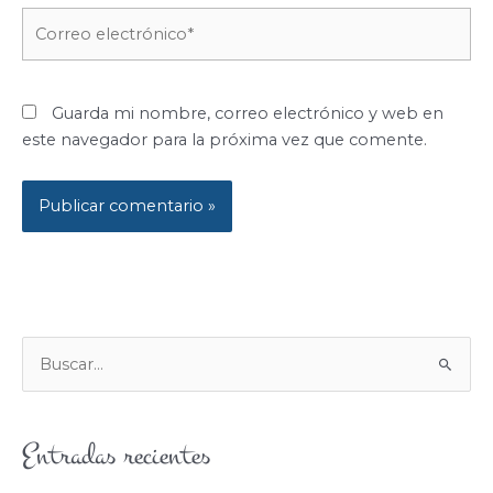
Correo
electrónico*
Guarda mi nombre, correo electrónico y web en
este navegador para la próxima vez que comente.
B
U
S
Entradas recientes
C
A