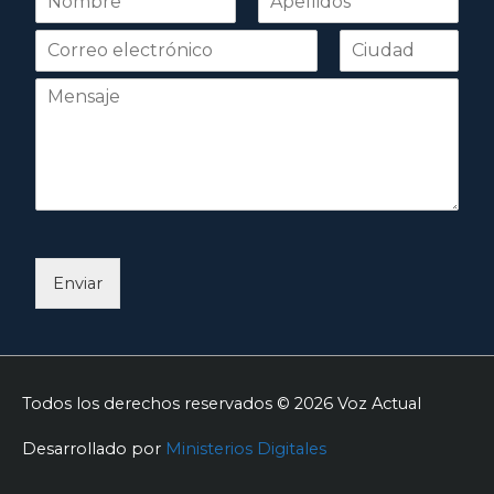
o
Nombre
Apellidos
m
b
r
e
*
Enviar
Todos los derechos reservados © 2026
Voz Actual
Desarrollado por
Ministerios Digitales