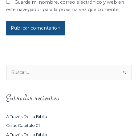
Guarda mi nombre, correo electrónico y web en
este navegador para la próxima vez que comente.
B
U
S
Entradas recientes
C
A
R
A Través De La Biblia
P
Guías Capítulo 01
O
A Través De La Biblia
R