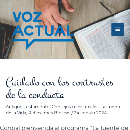
Ir
Men
al
contenido
princ
Cuidado con los contrastes
de la conducta
Antiguo Testamento
,
Consejos ministeriales
,
La Fuente
de la Vida
,
Reflexiones Bíblicas
/
24 agosto 2024
Cordial bienvenida al programa “La fuente de