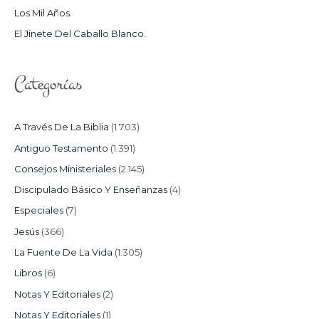
Los Mil Años.
:
El Jinete Del Caballo Blanco.
Categorías
A Través De La Biblia
(1.703)
Antiguo Testamento
(1.391)
Consejos Ministeriales
(2.145)
Discipulado Básico Y Enseñanzas
(4)
Especiales
(7)
Jesús
(366)
La Fuente De La Vida
(1.305)
Libros
(6)
Notas Y Editoriales
(2)
Notas Y Editoriales
(1)