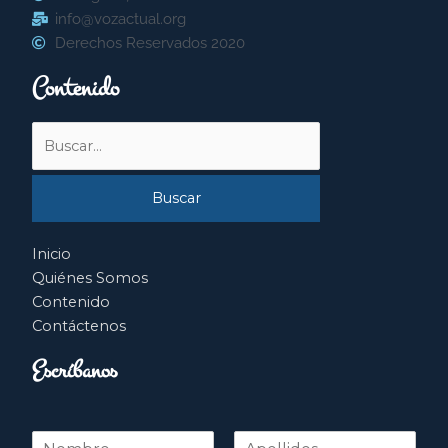
info@vozactual.org
Derechos Reservados 2020
Contenido
Buscar
por:
Inicio
Quiénes Somos
Contenido
Contáctenos
Escríbanos
N