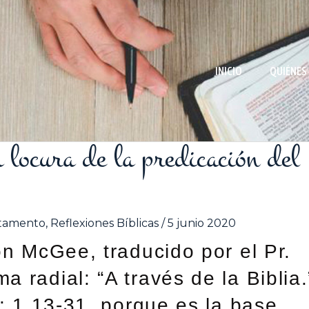
INICIO
QUIÉNES
 locura de la predicación del
tamento
,
Reflexiones Bíblicas
/
5 junio 2020
on McGee, traducido por el Pr.
 radial: “A través de la Biblia.
: 1.13-31, porque es la base