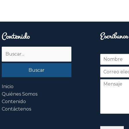
Contenido
Escríbanos
Buscar
N
por:
o
Nombre
m
b
r
e
Inicio
*
Quiénes Somos
Contenido
Contáctenos