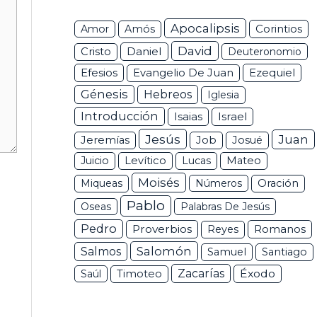
Apocalipsis
Corintios
Amor
Amós
David
Daniel
Cristo
Deuteronomio
Efesios
Ezequiel
Evangelio De Juan
Génesis
Hebreos
Iglesia
Introducción
Isaias
Israel
Jesús
Juan
Jeremías
Job
Josué
Juicio
Levítico
Lucas
Mateo
Moisés
Miqueas
Números
Oración
Pablo
Oseas
Palabras De Jesús
Pedro
Proverbios
Romanos
Reyes
Salomón
Salmos
Samuel
Santiago
Zacarías
Éxodo
Saúl
Timoteo