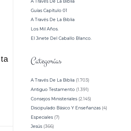
A Través De La Biblia
P
Guías Capítulo 01
O
A Través De La Biblia
R
Los Mil Años.
:
El Jinete Del Caballo Blanco.
ita
Categorías
A Través De La Biblia
(1.703)
Antiguo Testamento
(1.391)
Consejos Ministeriales
(2.145)
Discipulado Básico Y Enseñanzas
(4)
Especiales
(7)
Jesús
(366)