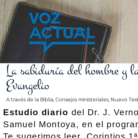
Ir
al
contenido
La sabiduría del hombre y la
Evangelio
A través de la Biblia
,
Consejos ministeriales
,
Nuevo Tes
Estudio diario
del Dr. J. Vern
Samuel Montoya, en el programa
Te sugerimos leer Corintios 1ª