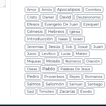
Apocalipsis
Corintios
Amor
Amós
David
Daniel
Cristo
Deuteronomio
Efesios
Ezequiel
Evangelio De Juan
Génesis
Hebreos
Iglesia
Introducción
Isaias
Israel
Jesús
Juan
Jeremías
Job
Josué
Juicio
Levítico
Lucas
Mateo
Moisés
Miqueas
Números
Oración
Pablo
Oseas
Palabras De Jesús
Pedro
Proverbios
Romanos
Reyes
Salomón
Salmos
Samuel
Santiago
Zacarías
Éxodo
Saúl
Timoteo