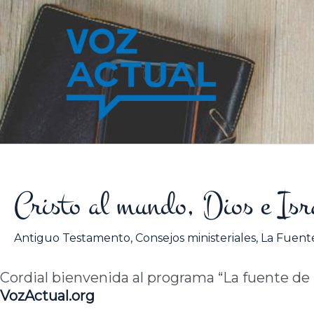
Ir
al
contenido
Cristo al mundo, Dios e Isra
Antiguo Testamento
,
Consejos ministeriales
,
La Fuente
Cordial bienvenida al programa “La fuente de la
VozActual.org