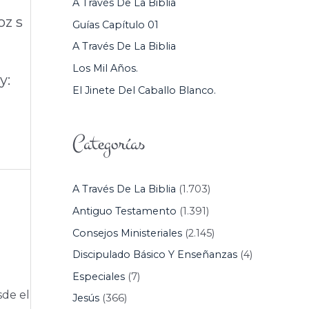
A Través De La Biblia
P
oz s
Guías Capítulo 01
O
A Través De La Biblia
R
Los Mil Años.
:
y:
El Jinete Del Caballo Blanco.
Categorías
A Través De La Biblia
(1.703)
Antiguo Testamento
(1.391)
Consejos Ministeriales
(2.145)
Discipulado Básico Y Enseñanzas
(4)
Especiales
(7)
sde el
Jesús
(366)