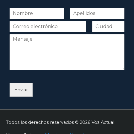
N
o
Nombre
Apellidos
m
b
r
e
*
Enviar
Todos los derechos reservados © 2026
Voz Actual