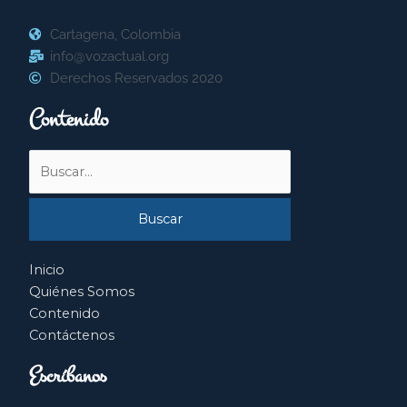
Cartagena, Colombia
info@vozactual.org
Derechos Reservados 2020
Contenido
Buscar
por:
Inicio
Quiénes Somos
Contenido
Contáctenos
Escríbanos