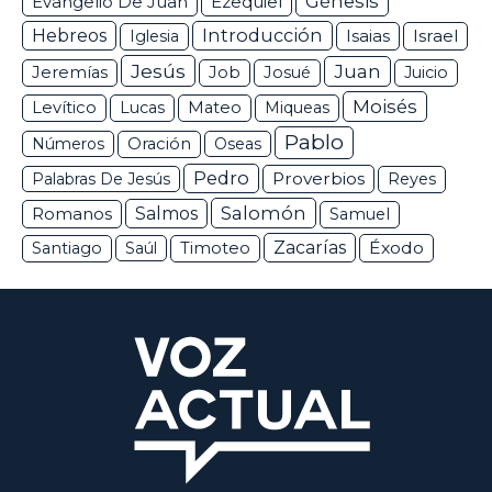
Génesis
Ezequiel
Evangelio De Juan
Hebreos
Introducción
Isaias
Israel
Iglesia
Jesús
Juan
Jeremías
Job
Josué
Juicio
Moisés
Levítico
Lucas
Mateo
Miqueas
Pablo
Números
Oración
Oseas
Pedro
Proverbios
Palabras De Jesús
Reyes
Salomón
Romanos
Salmos
Samuel
Zacarías
Éxodo
Santiago
Saúl
Timoteo