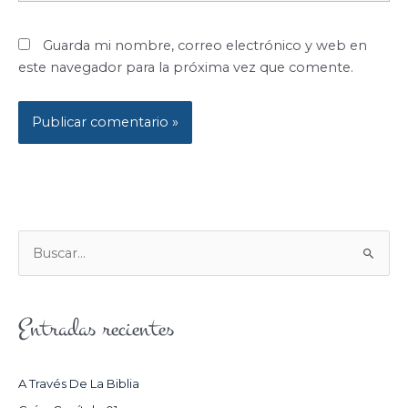
Guarda mi nombre, correo electrónico y web en
este navegador para la próxima vez que comente.
B
U
S
Entradas recientes
C
A
R
A Través De La Biblia
P