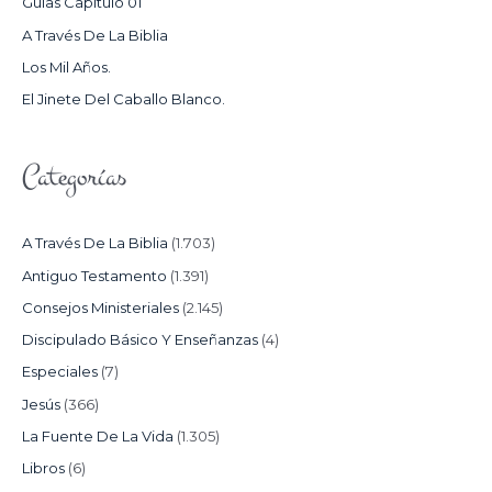
Guías Capítulo 01
O
A Través De La Biblia
R
Los Mil Años.
:
El Jinete Del Caballo Blanco.
Categorías
A Través De La Biblia
(1.703)
Antiguo Testamento
(1.391)
Consejos Ministeriales
(2.145)
Discipulado Básico Y Enseñanzas
(4)
Especiales
(7)
Jesús
(366)
La Fuente De La Vida
(1.305)
Libros
(6)