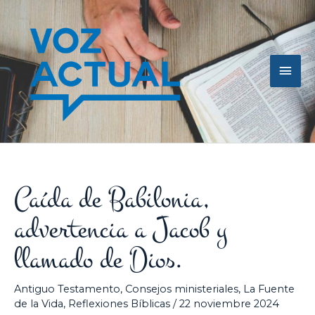
Ir
Men
al
contenido
princ
Caída de Babilonia,
advertencia a Jacob y
llamado de Dios.
Antiguo Testamento
,
Consejos ministeriales
,
La Fuente
de la Vida
,
Reflexiones Bíblicas
/
22 noviembre 2024