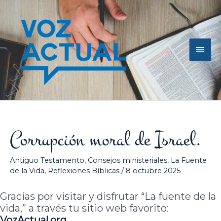
Ir
Men
al
contenido
princ
Corrupción moral de Israel.
Antiguo Testamento
,
Consejos ministeriales
,
La Fuente
de la Vida
,
Reflexiones Bíblicas
/
8 octubre 2025
Gracias por visitar y disfrutar “La fuente de la
vida,” a través tu sitio web favorito:
VozActual.org