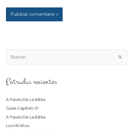
B
U
S
Entradas recientes
C
A
R
A Través De La Biblia
P
Guías Capítulo 01
O
A Través De La Biblia
R
Los Mil Años.
: