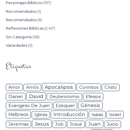
Personajes Bíblicos
(197)
Recomendados
(1)
Recomendados
(6)
Reflexiones Bíblicas
(2.147)
Sin Categoría
(58)
Variedades
(5)
Etiquetas
Apocalipsis
Corintios
Amor
Amós
Cristo
David
Daniel
Efesios
Deuteronomio
Génesis
Ezequiel
Evangelio De Juan
Hebreos
Introducción
Isaias
Israel
Iglesia
Jesús
Juan
Jeremías
Job
Josué
Juicio