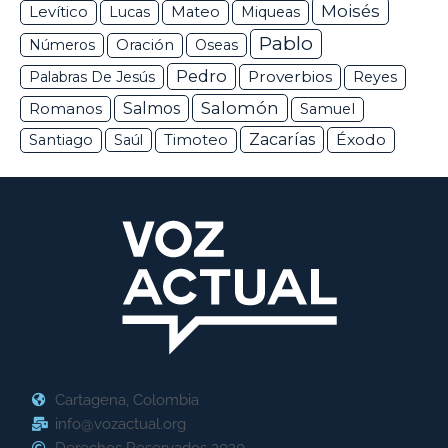
Moisés
Levítico
Lucas
Mateo
Miqueas
Pablo
Números
Oración
Oseas
Pedro
Proverbios
Palabras De Jesús
Reyes
Salomón
Romanos
Salmos
Samuel
Zacarías
Éxodo
Santiago
Saúl
Timoteo
Cartagena, Colombia
info@vozactual.org
Derechos Reservados 2020