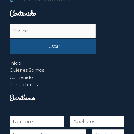
Contenido
Buscar
por:
Inicio
Quiénes Somos
Contenido
Contáctenos
Escríbanos
N
o
Nombre
Apellidos
m