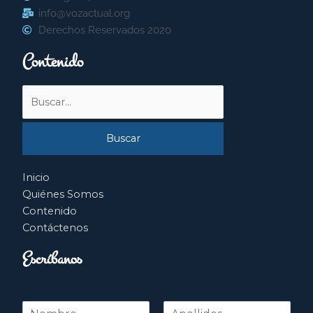
info@vozactual.org
Derechos Reservados 2020
Contenido
Buscar
por:
Inicio
Quiénes Somos
Contenido
Contáctenos
Escríbanos
N