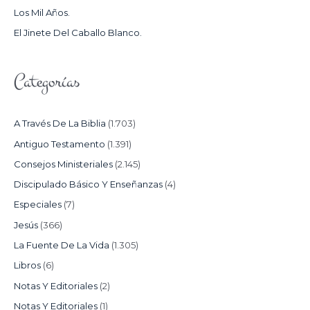
Los Mil Años.
:
El Jinete Del Caballo Blanco.
Categorías
A Través De La Biblia
(1.703)
Antiguo Testamento
(1.391)
Consejos Ministeriales
(2.145)
Discipulado Básico Y Enseñanzas
(4)
Especiales
(7)
Jesús
(366)
La Fuente De La Vida
(1.305)
Libros
(6)
Notas Y Editoriales
(2)
Notas Y Editoriales
(1)