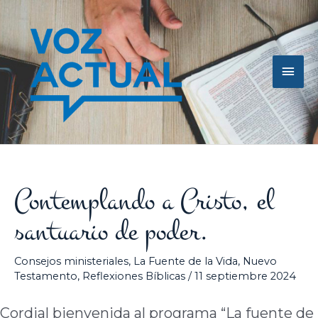
Ir
Men
al
contenido
princ
Contemplando a Cristo, el
santuario de poder.
Consejos ministeriales
,
La Fuente de la Vida
,
Nuevo
Testamento
,
Reflexiones Bíblicas
/
11 septiembre 2024
Cordial bienvenida al programa “La fuente de