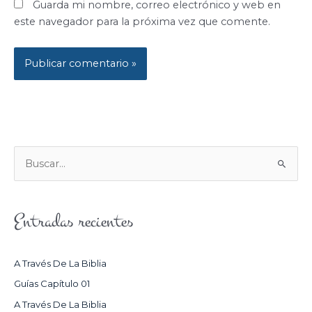
Guarda mi nombre, correo electrónico y web en
este navegador para la próxima vez que comente.
B
U
S
Entradas recientes
C
A
R
A Través De La Biblia
P
Guías Capítulo 01
O
A Través De La Biblia
R