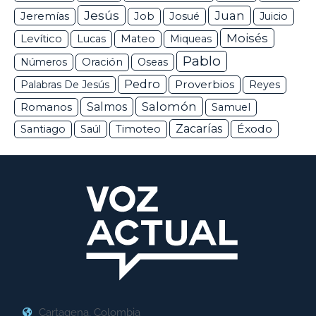
Jesús
Juan
Jeremías
Job
Josué
Juicio
Moisés
Levítico
Lucas
Mateo
Miqueas
Pablo
Números
Oración
Oseas
Pedro
Proverbios
Palabras De Jesús
Reyes
Salomón
Romanos
Salmos
Samuel
Zacarías
Éxodo
Santiago
Saúl
Timoteo
Cartagena, Colombia