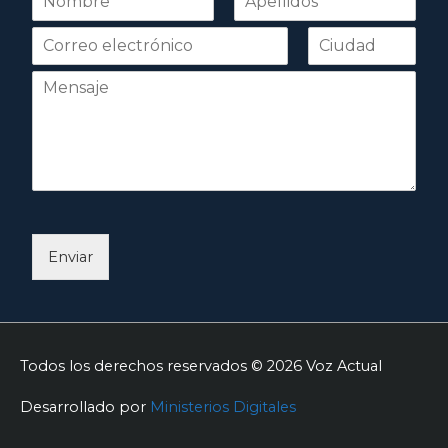
o
Nombre
Apellidos
m
b
r
e
*
Enviar
Todos los derechos reservados © 2026
Voz Actual
Desarrollado por
Ministerios Digitales