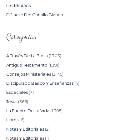
Los Mil Años.
:
El Jinete Del Caballo Blanco.
Categorías
A Través De La Biblia
(1.703)
Antiguo Testamento
(1.391)
Consejos Ministeriales
(2.145)
Discipulado Básico Y Enseñanzas
(4)
Especiales
(7)
Jesús
(366)
La Fuente De La Vida
(1.305)
Libros
(6)
Notas Y Editoriales
(2)
Notas Y Editoriales
(1)