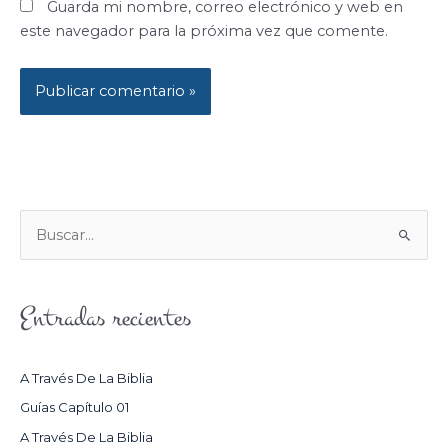
Guarda mi nombre, correo electrónico y web en
este navegador para la próxima vez que comente.
B
U
S
Entradas recientes
C
A
R
A Través De La Biblia
P
Guías Capítulo 01
O
A Través De La Biblia
R