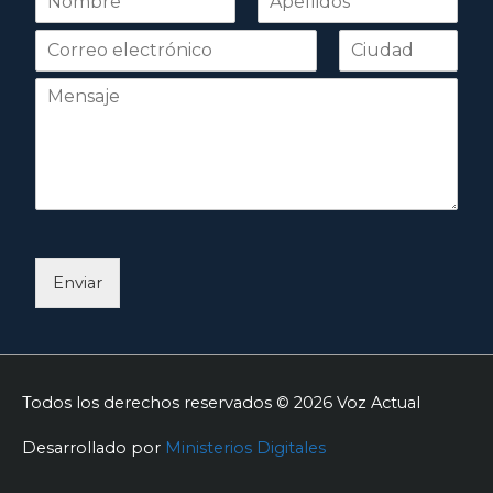
o
Nombre
Apellidos
m
b
r
e
*
Enviar
Todos los derechos reservados © 2026
Voz Actual
Desarrollado por
Ministerios Digitales