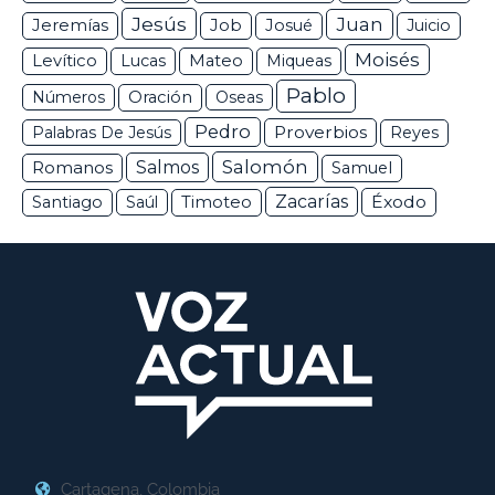
Jesús
Juan
Jeremías
Job
Josué
Juicio
Moisés
Levítico
Lucas
Mateo
Miqueas
Pablo
Números
Oración
Oseas
Pedro
Proverbios
Palabras De Jesús
Reyes
Salomón
Romanos
Salmos
Samuel
Zacarías
Éxodo
Santiago
Saúl
Timoteo
Cartagena, Colombia