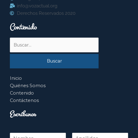
info@vozactual.org
Derechos Reservados 2020
Contenido
Buscar
por:
Inicio
Quiénes Somos
Contenido
Contáctenos
Escríbanos
N