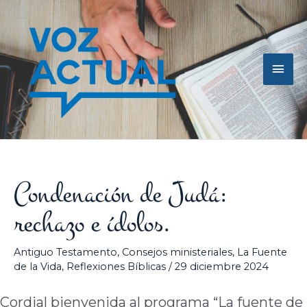
Ir
Men
al
contenido
princ
Condenación de Judá:
rechazo e ídolos.
Antiguo Testamento
,
Consejos ministeriales
,
La Fuente
de la Vida
,
Reflexiones Bíblicas
/
29 diciembre 2024
Cordial bienvenida al programa “La fuente de