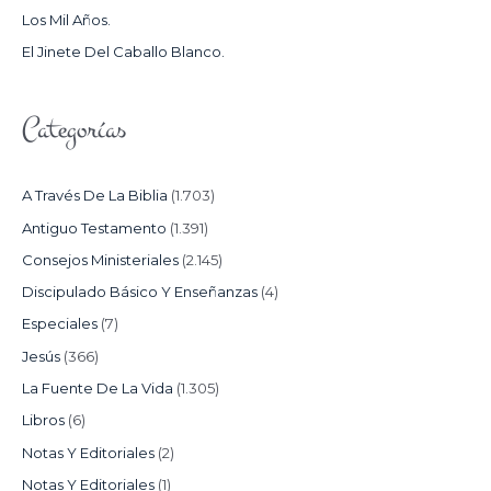
Los Mil Años.
:
El Jinete Del Caballo Blanco.
Categorías
A Través De La Biblia
(1.703)
Antiguo Testamento
(1.391)
Consejos Ministeriales
(2.145)
Discipulado Básico Y Enseñanzas
(4)
Especiales
(7)
Jesús
(366)
La Fuente De La Vida
(1.305)
Libros
(6)
Notas Y Editoriales
(2)
Notas Y Editoriales
(1)