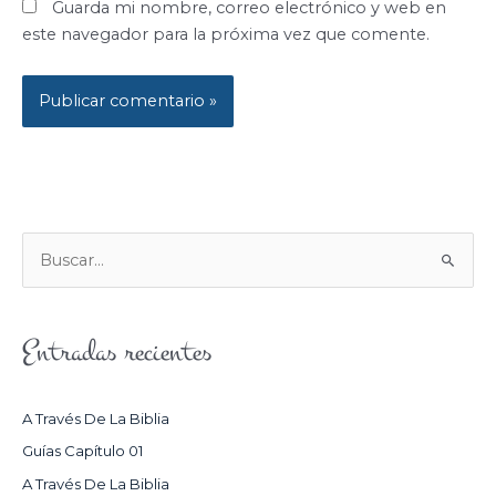
Guarda mi nombre, correo electrónico y web en
este navegador para la próxima vez que comente.
B
U
S
Entradas recientes
C
A
R
A Través De La Biblia
P
Guías Capítulo 01
O
A Través De La Biblia
R