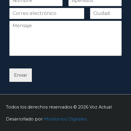
o
Nombre
Apellidos
m
b
r
e
*
Enviar
Todos los derechos reservados © 2026
Voz Actual
Desarrollado por
Ministerios Digitales