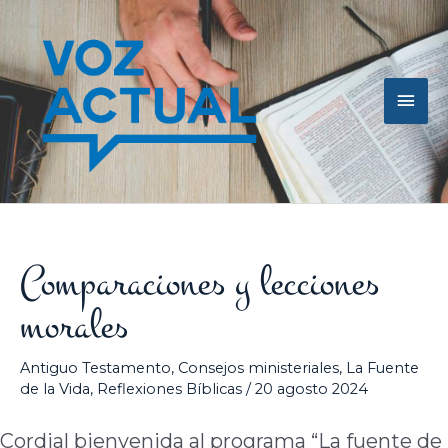
Ir
Men
al
contenido
princ
Comparaciones y lecciones
morales
Antiguo Testamento
,
Consejos ministeriales
,
La Fuente
de la Vida
,
Reflexiones Bíblicas
/
20 agosto 2024
Cordial bienvenida al programa “La fuente de