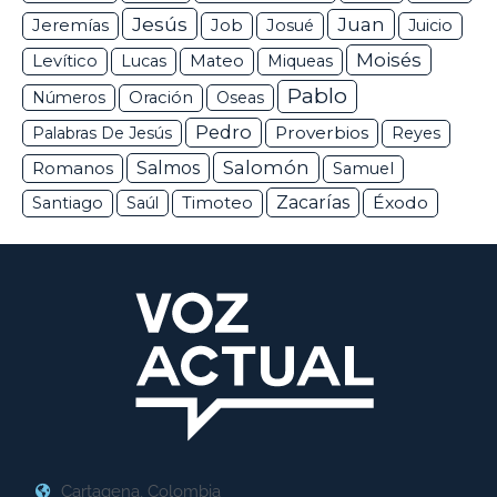
Jesús
Juan
Jeremías
Job
Josué
Juicio
Moisés
Levítico
Lucas
Mateo
Miqueas
Pablo
Números
Oración
Oseas
Pedro
Proverbios
Palabras De Jesús
Reyes
Salomón
Romanos
Salmos
Samuel
Zacarías
Éxodo
Santiago
Saúl
Timoteo
Cartagena, Colombia