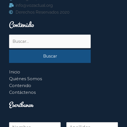
info@vozactual.org
Derechos Reservados 2020
Contenido
Buscar
por:
Inicio
Quiénes Somos
Contenido
Contáctenos
Escríbanos
N