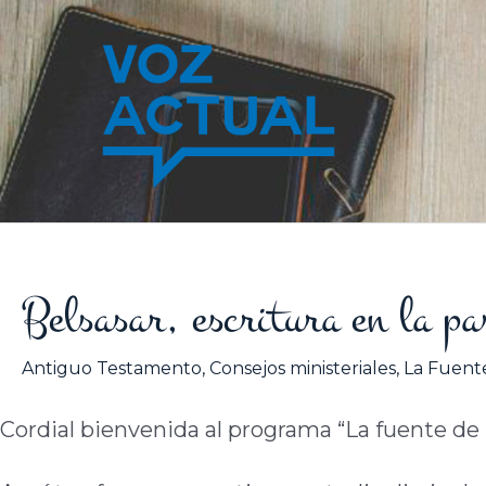
Ir
al
contenido
Belsasar, escritura en la p
Antiguo Testamento
,
Consejos ministeriales
,
La Fuente
Cordial bienvenida al programa “La fuente de l