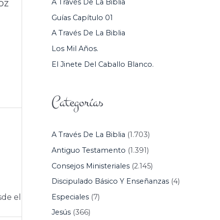
oz
A Través De La Biblia
P
Guías Capítulo 01
O
A Través De La Biblia
R
Los Mil Años.
:
El Jinete Del Caballo Blanco.
Categorías
A Través De La Biblia
(1.703)
Antiguo Testamento
(1.391)
Consejos Ministeriales
(2.145)
Discipulado Básico Y Enseñanzas
(4)
Especiales
(7)
sde el
Jesús
(366)