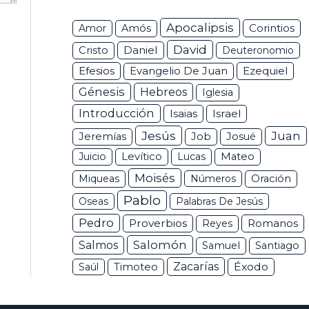
Apocalipsis
Corintios
Amor
Amós
David
Daniel
Cristo
Deuteronomio
Efesios
Ezequiel
Evangelio De Juan
Génesis
Hebreos
Iglesia
Introducción
Isaias
Israel
Jesús
Juan
Jeremías
Job
Josué
Juicio
Levítico
Lucas
Mateo
Moisés
Miqueas
Números
Oración
Pablo
Oseas
Palabras De Jesús
Pedro
Proverbios
Romanos
Reyes
Salomón
Salmos
Samuel
Santiago
Zacarías
Éxodo
Saúl
Timoteo