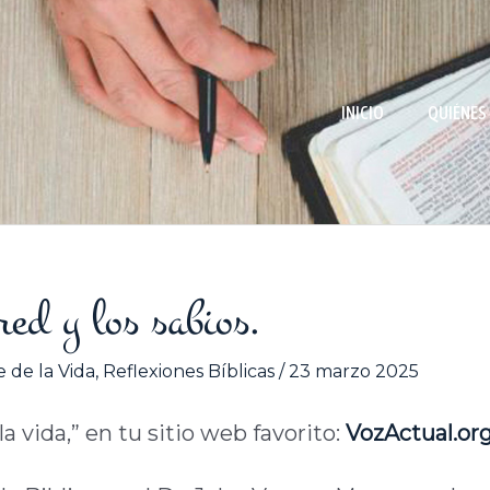
INICIO
QUIÉNES
ared y los sabios.
 de la Vida
,
Reflexiones Bíblicas
/
23 marzo 2025
a vida,” en tu sitio web favorito:
VozActual.or