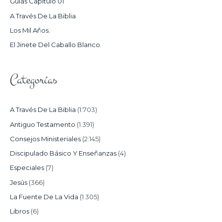
Guías Capítulo 01
O
A Través De La Biblia
R
Los Mil Años.
:
El Jinete Del Caballo Blanco.
Categorías
A Través De La Biblia
(1.703)
Antiguo Testamento
(1.391)
Consejos Ministeriales
(2.145)
Discipulado Básico Y Enseñanzas
(4)
Especiales
(7)
Jesús
(366)
La Fuente De La Vida
(1.305)
Libros
(6)