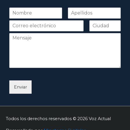
N
o
Nombre
Apellidos
m
b
r
e
*
Enviar
Todos los derechos reservados © 2026
Voz Actual