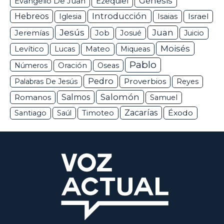
Génesis
Ezequiel
Evangelio De Juan
Hebreos
Introducción
Isaias
Israel
Iglesia
Jesús
Juan
Jeremías
Job
Josué
Juicio
Moisés
Levítico
Lucas
Mateo
Miqueas
Pablo
Números
Oración
Oseas
Pedro
Proverbios
Palabras De Jesús
Reyes
Salomón
Romanos
Salmos
Samuel
Zacarías
Éxodo
Santiago
Saúl
Timoteo