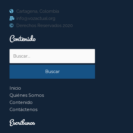
Cartagena, Colombia
info@vozactual.org
Derechos Reservados 2020
Contenido
Buscar
por:
Inicio
Quiénes Somos
Contenido
Contáctenos
Escríbanos