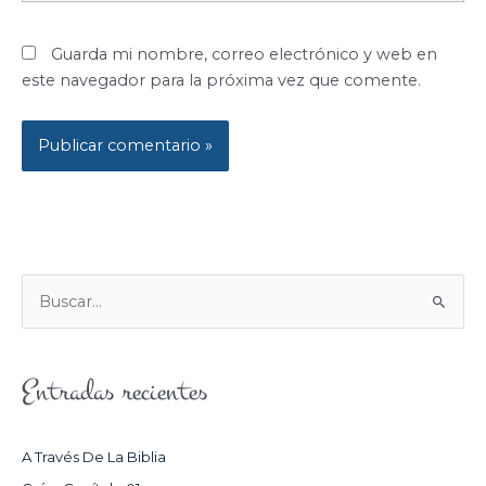
Guarda mi nombre, correo electrónico y web en
este navegador para la próxima vez que comente.
B
U
S
Entradas recientes
C
A
R
A Través De La Biblia
P