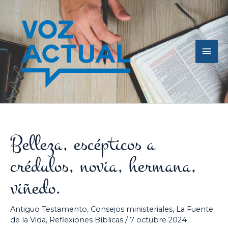
Ir
Men
al
contenido
princ
Belleza, escépticos a
crédulos, novia, hermana,
viñedo.
Antiguo Testamento
,
Consejos ministeriales
,
La Fuente
de la Vida
,
Reflexiones Bíblicas
/
7 octubre 2024