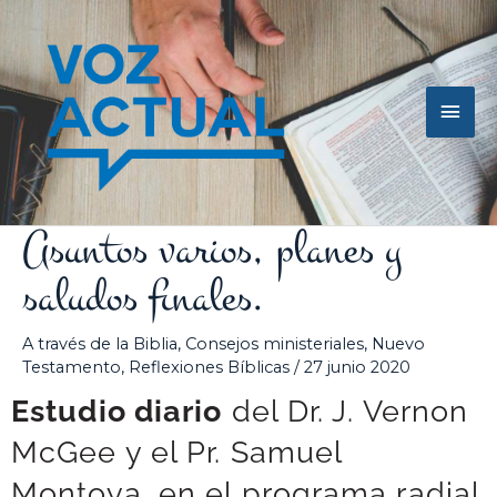
Ir
Men
al
contenido
princ
Asuntos varios, planes y
saludos finales.
A través de la Biblia
,
Consejos ministeriales
,
Nuevo
Testamento
,
Reflexiones Bíblicas
/
27 junio 2020
Estudio diario
del Dr. J. Vernon
McGee y el Pr. Samuel
Montoya, en el programa radial