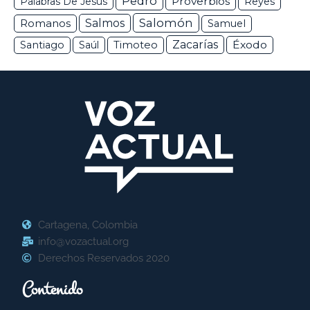
Pedro
Proverbios
Palabras De Jesús
Reyes
Salomón
Romanos
Salmos
Samuel
Zacarías
Éxodo
Santiago
Saúl
Timoteo
Cartagena, Colombia
info@vozactual.org
Derechos Reservados 2020
Contenido