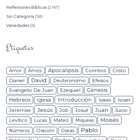
Reflexiones Bíblicas
(2.147)
Sin Categoría
(58)
Variedades
(5)
Etiquetas
Apocalipsis
Corintios
Amor
Amós
Cristo
David
Daniel
Efesios
Deuteronomio
Génesis
Ezequiel
Evangelio De Juan
Hebreos
Introducción
Isaias
Israel
Iglesia
Jesús
Juan
Jeremías
Job
Josué
Juicio
Moisés
Levítico
Lucas
Mateo
Miqueas
Pablo
Números
Oración
Oseas