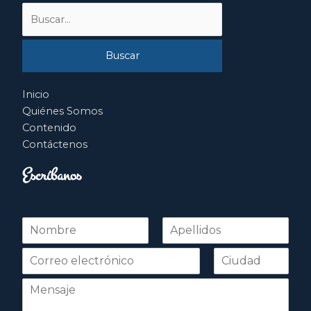
Buscar
por:
Inicio
Quiénes Somos
Contenido
Contáctenos
Escríbanos
N
o
Nombre
Apellidos
m
b
r
e
*