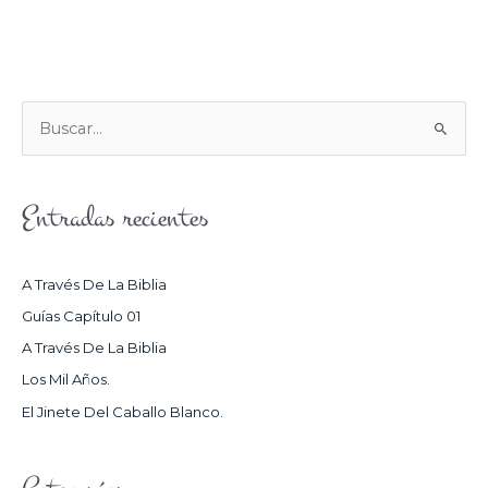
B
U
S
Entradas recientes
C
A
R
A Través De La Biblia
P
Guías Capítulo 01
O
A Través De La Biblia
R
Los Mil Años.
:
El Jinete Del Caballo Blanco.