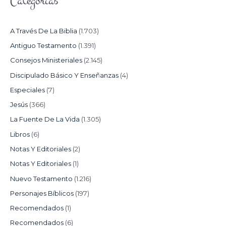
Categorías
A Través De La Biblia
(1.703)
Antiguo Testamento
(1.391)
Consejos Ministeriales
(2.145)
Discipulado Básico Y Enseñanzas
(4)
Especiales
(7)
Jesús
(366)
La Fuente De La Vida
(1.305)
Libros
(6)
Notas Y Editoriales
(2)
Notas Y Editoriales
(1)
Nuevo Testamento
(1.216)
Personajes Bíblicos
(197)
Recomendados
(1)
Recomendados
(6)