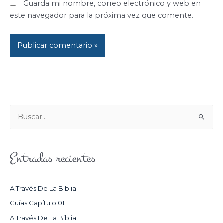
Guarda mi nombre, correo electrónico y web en
este navegador para la próxima vez que comente.
B
U
S
Entradas recientes
C
A
R
A Través De La Biblia
P
Guías Capítulo 01
O
A Través De La Biblia
R