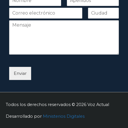
o
Nombre
Apellidos
m
b
r
e
*
Enviar
Todos los derechos reservados © 2026
Voz Actual
Desarrollado por
Ministerios Digitales