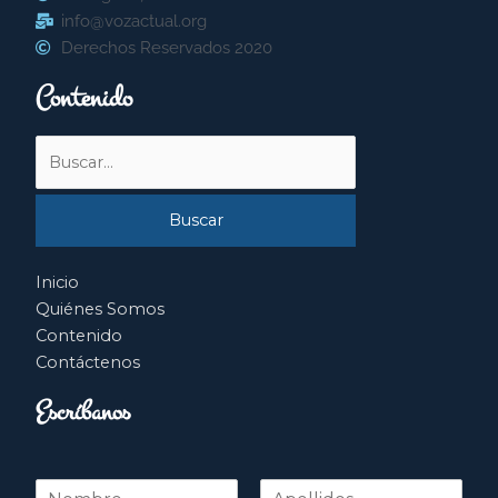
info@vozactual.org
Derechos Reservados 2020
Contenido
Buscar
por:
Inicio
Quiénes Somos
Contenido
Contáctenos
Escríbanos
N