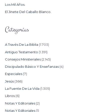
Los Mil Años.
:
El Jinete Del Caballo Blanco.
Categorías
A Través De La Biblia
(1.703)
Antiguo Testamento
(1.391)
Consejos Ministeriales
(2.145)
Discipulado Básico Y Enseñanzas
(4)
Especiales
(7)
Jesús
(366)
La Fuente De La Vida
(1.305)
Libros
(6)
Notas Y Editoriales
(2)
Notas Y Editoriales
(1)