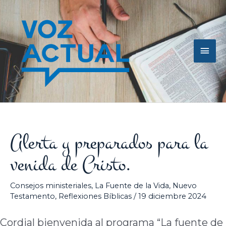
Ir
Men
al
contenido
princ
Alerta y preparados para la
venida de Cristo.
Consejos ministeriales
,
La Fuente de la Vida
,
Nuevo
Testamento
,
Reflexiones Bíblicas
/
19 diciembre 2024
Cordial bienvenida al programa “La fuente de