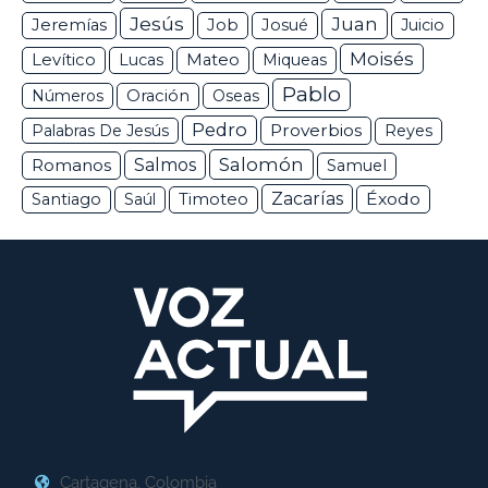
Jesús
Juan
Jeremías
Job
Josué
Juicio
Moisés
Levítico
Lucas
Mateo
Miqueas
Pablo
Números
Oración
Oseas
Pedro
Proverbios
Palabras De Jesús
Reyes
Salomón
Romanos
Salmos
Samuel
Zacarías
Éxodo
Santiago
Saúl
Timoteo
Cartagena, Colombia