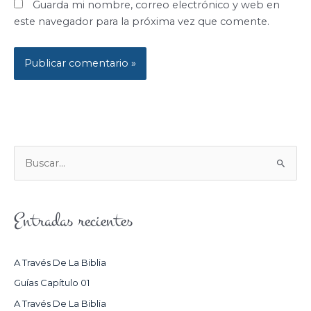
Guarda mi nombre, correo electrónico y web en
este navegador para la próxima vez que comente.
B
U
S
Entradas recientes
C
A
R
A Través De La Biblia
P
Guías Capítulo 01
O
A Través De La Biblia
R