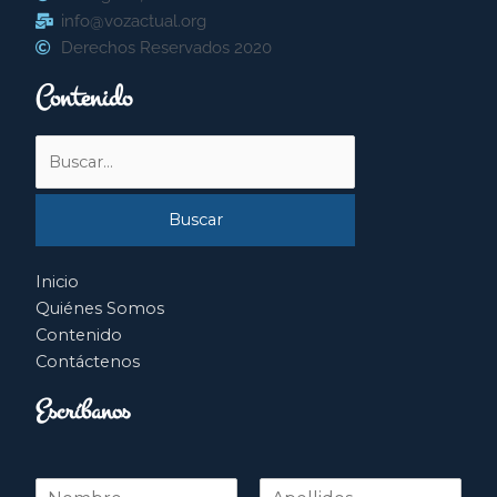
info@vozactual.org
Derechos Reservados 2020
Contenido
Buscar
por:
Inicio
Quiénes Somos
Contenido
Contáctenos
Escríbanos
N