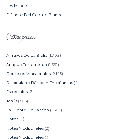
Los Mil Años.
:
El Jinete Del Caballo Blanco.
Categorías
A Través De La Biblia
(1.703)
Antiguo Testamento
(1.391)
Consejos Ministeriales
(2.145)
Discipulado Básico Y Enseñanzas
(4)
Especiales
(7)
Jesús
(366)
La Fuente De La Vida
(1.305)
Libros
(6)
Notas Y Editoriales
(2)
Notas Y Editoriales
(1)