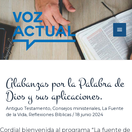
Ir
Men
al
contenido
princ
Alabanzas por la Palabra de
Dios y sus aplicaciones.
Antiguo Testamento
,
Consejos ministeriales
,
La Fuente
de la Vida
,
Reflexiones Bíblicas
/
18 junio 2024
Cordial bienvenida al programa “La fuente de