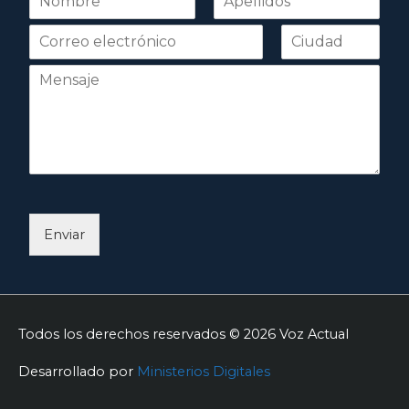
o
Nombre
Apellidos
m
b
r
e
*
Enviar
Todos los derechos reservados © 2026
Voz Actual
Desarrollado por
Ministerios Digitales