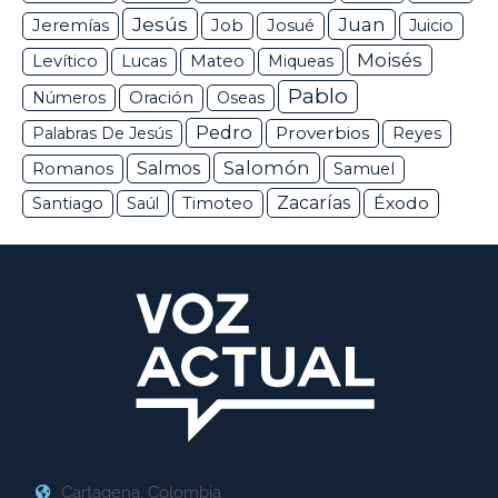
Jesús
Juan
Jeremías
Job
Josué
Juicio
Moisés
Levítico
Lucas
Mateo
Miqueas
Pablo
Números
Oración
Oseas
Pedro
Proverbios
Palabras De Jesús
Reyes
Salomón
Romanos
Salmos
Samuel
Zacarías
Éxodo
Santiago
Saúl
Timoteo
Cartagena, Colombia