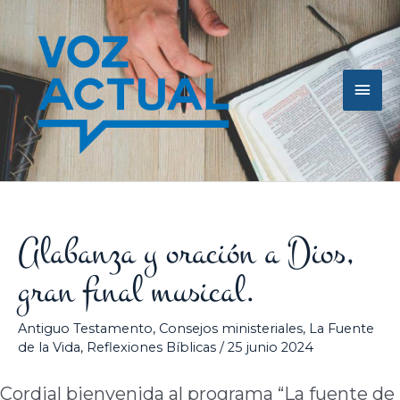
Ir
Men
al
contenido
princ
Alabanza y oración a Dios,
gran final musical.
Antiguo Testamento
,
Consejos ministeriales
,
La Fuente
de la Vida
,
Reflexiones Bíblicas
/
25 junio 2024
Cordial bienvenida al programa “La fuente de