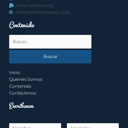
info@vozactual.org
Derechos Reservados 2020
Contenido
Buscar
por:
Inicio
Quiénes Somos
Contenido
Contáctenos
Escríbanos
N