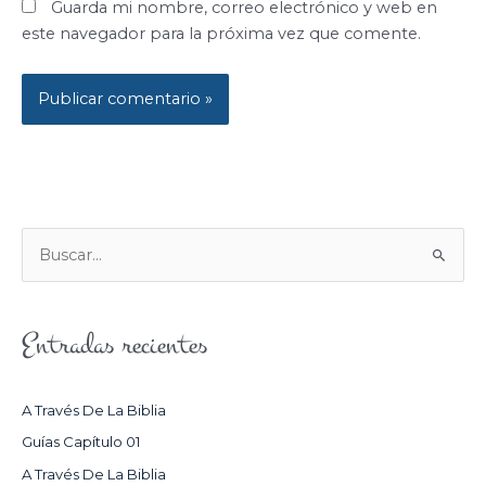
Guarda mi nombre, correo electrónico y web en
este navegador para la próxima vez que comente.
B
U
S
Entradas recientes
C
A
R
A Través De La Biblia
P
Guías Capítulo 01
O
A Través De La Biblia
R