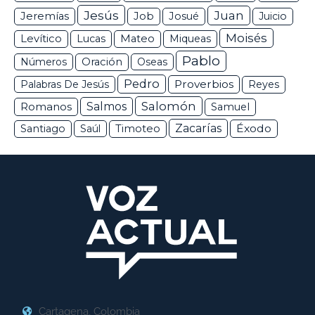
Jesús
Juan
Jeremías
Job
Josué
Juicio
Moisés
Levítico
Lucas
Mateo
Miqueas
Pablo
Números
Oración
Oseas
Pedro
Proverbios
Palabras De Jesús
Reyes
Salomón
Romanos
Salmos
Samuel
Zacarías
Éxodo
Santiago
Saúl
Timoteo
Cartagena, Colombia