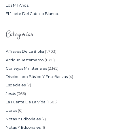
Los Mil Años.
:
El Jinete Del Caballo Blanco.
Categorías
A Través De La Biblia
(1.703)
Antiguo Testamento
(1.391)
Consejos Ministeriales
(2.145)
Discipulado Básico Y Enseñanzas
(4)
Especiales
(7)
Jesús
(366)
La Fuente De La Vida
(1.305)
Libros
(6)
Notas Y Editoriales
(2)
Notas Y Editoriales
(1)