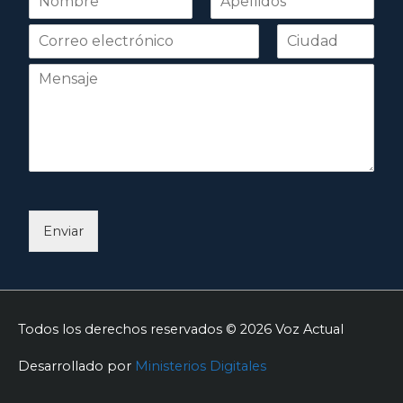
o
Nombre
Apellidos
m
b
r
e
*
Enviar
Todos los derechos reservados © 2026
Voz Actual
Desarrollado por
Ministerios Digitales