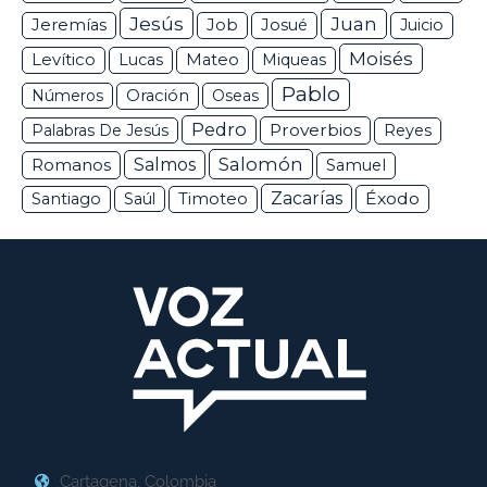
Jesús
Juan
Jeremías
Job
Josué
Juicio
Moisés
Levítico
Lucas
Mateo
Miqueas
Pablo
Números
Oración
Oseas
Pedro
Proverbios
Palabras De Jesús
Reyes
Salomón
Romanos
Salmos
Samuel
Zacarías
Éxodo
Santiago
Saúl
Timoteo
Cartagena, Colombia