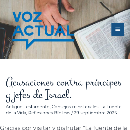
Ir
Men
al
contenido
princ
Acusaciones contra príncipes
y jefes de Israel.
Antiguo Testamento
,
Consejos ministeriales
,
La Fuente
de la Vida
,
Reflexiones Bíblicas
/
29 septiembre 2025
Gracias por visitar y disfrutar “La fuente de la