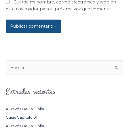
Guarda mi nombre, correo electrónico y web en
este navegador para la próxima vez que comente.
B
U
S
Entradas recientes
C
A
R
A Través De La Biblia
P
Guías Capítulo 01
O
A Través De La Biblia
R