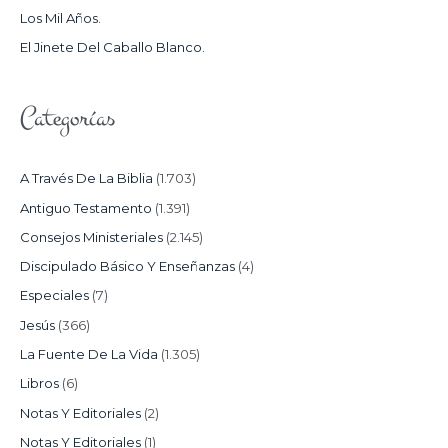
Los Mil Años.
:
El Jinete Del Caballo Blanco.
Categorías
A Través De La Biblia
(1.703)
Antiguo Testamento
(1.391)
Consejos Ministeriales
(2.145)
Discipulado Básico Y Enseñanzas
(4)
Especiales
(7)
Jesús
(366)
La Fuente De La Vida
(1.305)
Libros
(6)
Notas Y Editoriales
(2)
Notas Y Editoriales
(1)