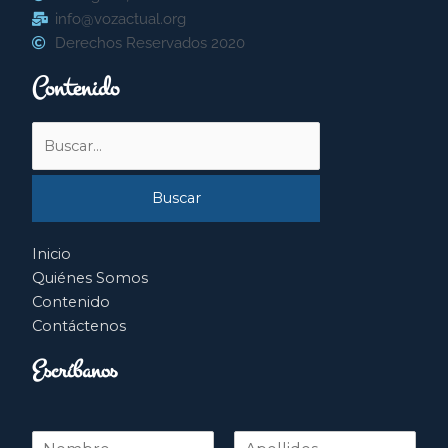
info@vozactual.org
Derechos Reservados 2020
Contenido
Buscar
por:
Inicio
Quiénes Somos
Contenido
Contáctenos
Escríbanos
N