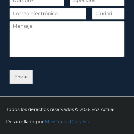
o
Nombre
Apellidos
m
b
r
e
*
Enviar
Todos los derechos reservados © 2026
Voz Actual
Desarrollado por
Ministerios Digitales