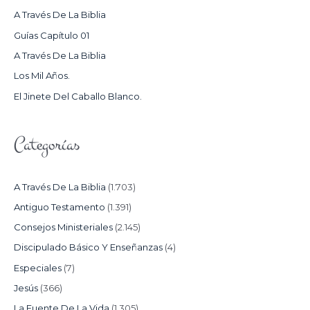
R
A Través De La Biblia
P
Guías Capítulo 01
O
A Través De La Biblia
R
Los Mil Años.
:
El Jinete Del Caballo Blanco.
Categorías
A Través De La Biblia
(1.703)
Antiguo Testamento
(1.391)
Consejos Ministeriales
(2.145)
Discipulado Básico Y Enseñanzas
(4)
Especiales
(7)
Jesús
(366)
La Fuente De La Vida
(1.305)