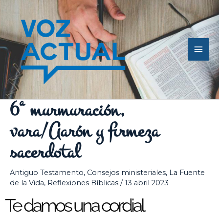
Ir
Men
al
contenido
princ
6ª murmuración,
vara/Aarón y firmeza
sacerdotal
Antiguo Testamento
,
Consejos ministeriales
,
La Fuente
de la Vida
,
Reflexiones Bíblicas
/
13 abril 2023
Te damos una cordial