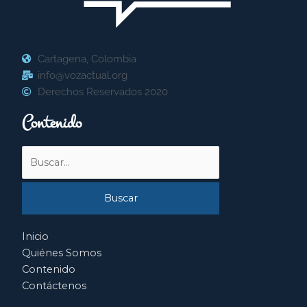
Cartagena, Colombia
info@vozactual.org
Derechos Reservados 2020
Contenido
Buscar
por:
Inicio
Quiénes Somos
Contenido
Contáctenos