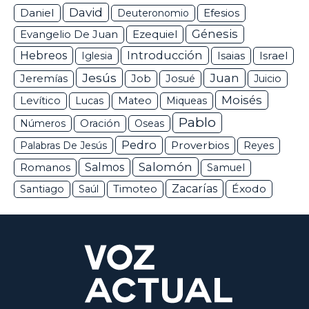
David
Daniel
Efesios
Deuteronomio
Génesis
Ezequiel
Evangelio De Juan
Hebreos
Introducción
Isaias
Israel
Iglesia
Jesús
Juan
Jeremías
Job
Josué
Juicio
Moisés
Levítico
Lucas
Mateo
Miqueas
Pablo
Números
Oración
Oseas
Pedro
Proverbios
Palabras De Jesús
Reyes
Salomón
Romanos
Salmos
Samuel
Zacarías
Éxodo
Santiago
Saúl
Timoteo