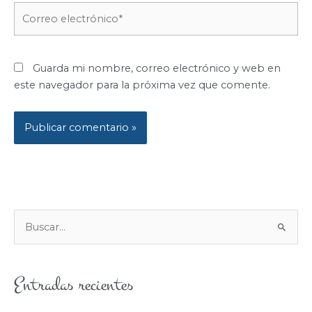
Correo
electrónico*
Guarda mi nombre, correo electrónico y web en
este navegador para la próxima vez que comente.
B
U
S
Entradas recientes
C
A