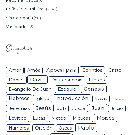
Recomendados
(6)
Reflexiones Bíblicas
(2.147)
Sin Categoría
(58)
Variedades
(5)
Etiquetas
Apocalipsis
Corintios
Amor
Amós
Cristo
David
Daniel
Efesios
Deuteronomio
Génesis
Ezequiel
Evangelio De Juan
Hebreos
Introducción
Isaias
Israel
Iglesia
Jesús
Juan
Jeremías
Job
Josué
Juicio
Moisés
Levítico
Lucas
Mateo
Miqueas
Pablo
Números
Oración
Oseas