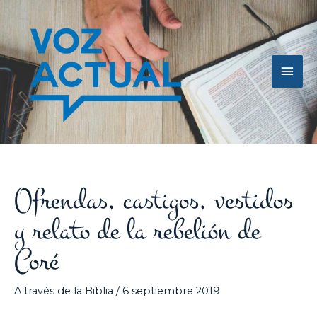
Ir
Men
al
contenido
princ
Ofrendas, castigos, vestidos
y relato de la rebelión de
Coré
A través de la Biblia
/
6 septiembre 2019