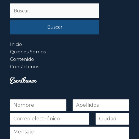
Buscar
por:
Inicio
Quiénes Somos
Contenido
Contáctenos
Escríbanos
N
o
Nombre
Apellidos
m
b
r
e