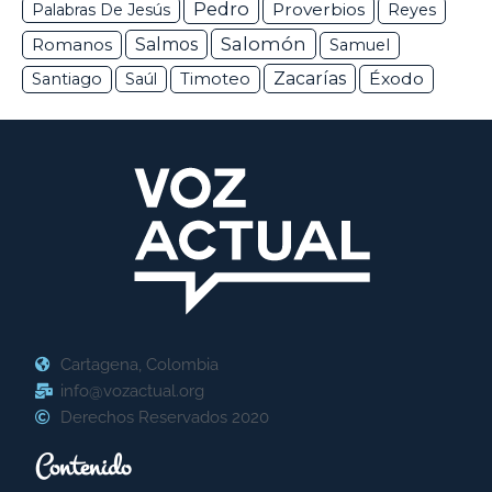
Pedro
Proverbios
Palabras De Jesús
Reyes
Salomón
Romanos
Salmos
Samuel
Zacarías
Éxodo
Santiago
Saúl
Timoteo
Cartagena, Colombia
info@vozactual.org
Derechos Reservados 2020
Contenido