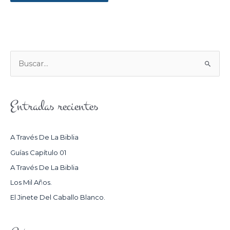
B
U
S
Entradas recientes
C
A
R
A Través De La Biblia
P
Guías Capítulo 01
O
A Través De La Biblia
R
Los Mil Años.
:
El Jinete Del Caballo Blanco.