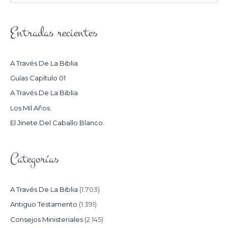
U
S
Entradas recientes
C
A
R
A Través De La Biblia
P
Guías Capítulo 01
O
A Través De La Biblia
R
Los Mil Años.
:
El Jinete Del Caballo Blanco.
Categorías
A Través De La Biblia
(1.703)
Antiguo Testamento
(1.391)
Consejos Ministeriales
(2.145)