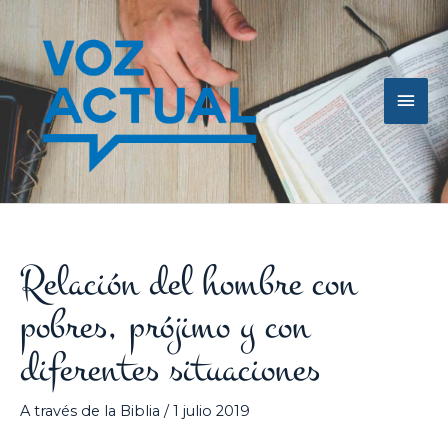
Ir
Men
al
contenido
princ
Relación del hombre con
pobres, prójimo y con
diferentes situaciones
A través de la Biblia
/
1 julio 2019