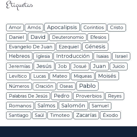
Etiquetas
Apocalipsis
Corintios
Amor
Amós
Cristo
David
Daniel
Efesios
Deuteronomio
Génesis
Ezequiel
Evangelio De Juan
Hebreos
Introducción
Isaias
Israel
Iglesia
Jesús
Juan
Jeremías
Job
Josué
Juicio
Moisés
Levítico
Lucas
Mateo
Miqueas
Pablo
Números
Oración
Oseas
Pedro
Proverbios
Palabras De Jesús
Reyes
Salomón
Romanos
Salmos
Samuel
Zacarías
Éxodo
Santiago
Saúl
Timoteo