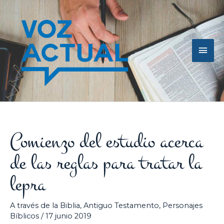
Ir
Men
al
contenido
princ
Comienzo del estudio acerca
de las reglas para tratar la
lepra
A través de la Biblia
,
Antiguo Testamento
,
Personajes
Bíblicos
/
17 junio 2019