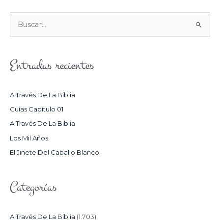
B
U
S
Entradas recientes
C
A
R
A Través De La Biblia
P
Guías Capítulo 01
O
A Través De La Biblia
R
Los Mil Años.
:
El Jinete Del Caballo Blanco.
Categorías
A Través De La Biblia
(1.703)