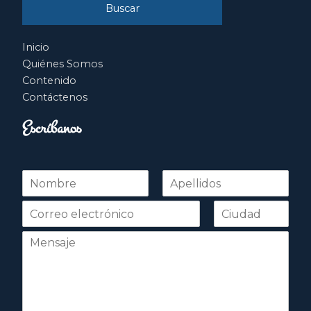
Inicio
Quiénes Somos
Contenido
Contáctenos
Escríbanos
N
o
Nombre
Apellidos
m
b
r
e
*