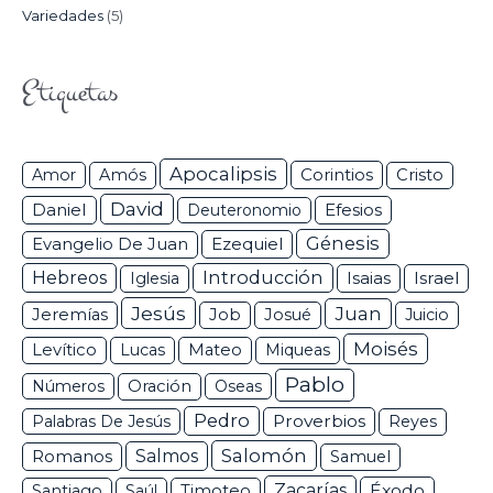
Variedades
(5)
Etiquetas
Apocalipsis
Corintios
Amor
Amós
Cristo
David
Daniel
Efesios
Deuteronomio
Génesis
Ezequiel
Evangelio De Juan
Hebreos
Introducción
Isaias
Israel
Iglesia
Jesús
Juan
Jeremías
Job
Josué
Juicio
Moisés
Levítico
Lucas
Mateo
Miqueas
Pablo
Números
Oración
Oseas
Pedro
Proverbios
Palabras De Jesús
Reyes
Salomón
Romanos
Salmos
Samuel
Zacarías
Éxodo
Santiago
Saúl
Timoteo