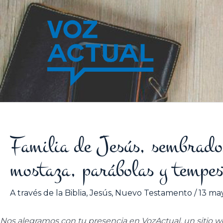
Ir
al
contenido
Familia de Jesús, sembrador
mostaza, parábolas y tempe
A través de la Biblia
,
Jesús
,
Nuevo Testamento
/
13 ma
Nos alegramos con tu presencia en VozActual, un sitio w