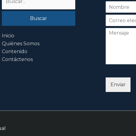
N
por:
o
Nombre
m
b
r
e
Inicio
*
Quiénes Somos
Contenido
Contáctenos
Enviar
ual