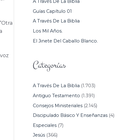
A Través De La Biblia
P
Guías Capítulo 01
O
A Través De La Biblia
“Otra
R
Los Mil Años.
a
:
El Jinete Del Caballo Blanco.
 voz
Categorías
A Través De La Biblia
(1.703)
Antiguo Testamento
(1.391)
Consejos Ministeriales
(2.145)
Discipulado Básico Y Enseñanzas
(4)
Especiales
(7)
Jesús
(366)