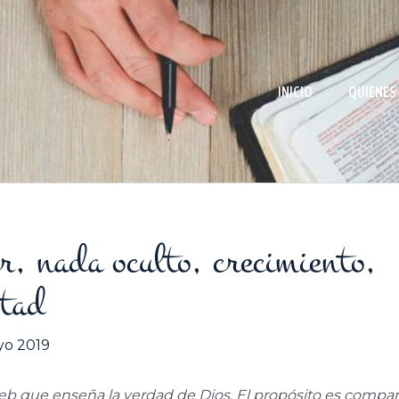
INICIO
QUIÉNES
, nada oculto, crecimiento,
stad
yo 2019
eb que enseña la verdad de Dios. El propósito es compart