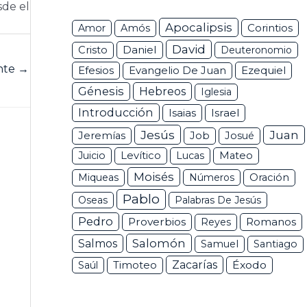
sde el
Apocalipsis
Corintios
Amor
Amós
David
Daniel
Cristo
Deuteronomio
ente
→
Efesios
Ezequiel
Evangelio De Juan
Génesis
Hebreos
Iglesia
Introducción
Isaias
Israel
Jesús
Juan
Jeremías
Job
Josué
Juicio
Levítico
Lucas
Mateo
Moisés
Miqueas
Números
Oración
Pablo
Oseas
Palabras De Jesús
Pedro
Proverbios
Romanos
Reyes
Salomón
Salmos
Samuel
Santiago
Zacarías
Éxodo
Saúl
Timoteo