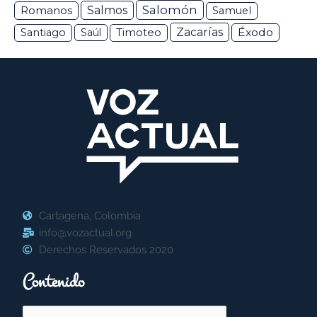
Salomón
Romanos
Salmos
Samuel
Zacarías
Éxodo
Santiago
Saúl
Timoteo
Cartagena, Colombia
info@vozactual.org
Derechos Reservados 2020
Contenido
Buscar