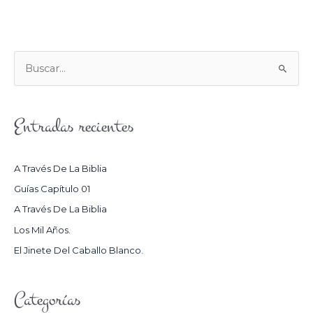
B
U
S
Entradas recientes
C
A
R
A Través De La Biblia
P
Guías Capítulo 01
O
A Través De La Biblia
R
Los Mil Años.
:
El Jinete Del Caballo Blanco.
Categorías