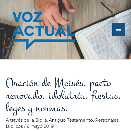
Ir
Men
al
contenido
princ
Oración de Moisés, pacto
renovado, idolatría, fiestas,
leyes y normas.
A través de la Biblia
,
Antiguo Testamento
,
Personajes
Bíblicos
/
6 mayo 2019