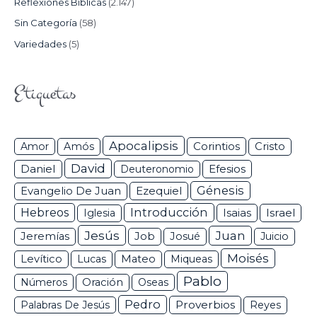
Reflexiones Bíblicas
(2.147)
Sin Categoría
(58)
Variedades
(5)
Etiquetas
Apocalipsis
Corintios
Amor
Amós
Cristo
David
Daniel
Efesios
Deuteronomio
Génesis
Ezequiel
Evangelio De Juan
Hebreos
Introducción
Isaias
Israel
Iglesia
Jesús
Juan
Jeremías
Job
Josué
Juicio
Moisés
Levítico
Lucas
Mateo
Miqueas
Pablo
Números
Oración
Oseas
Pedro
Proverbios
Palabras De Jesús
Reyes