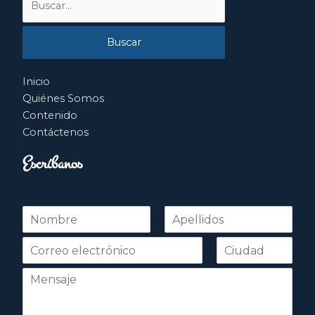
por:
Inicio
Quiénes Somos
Contenido
Contáctenos
Escríbanos
N
o
Nombre
Apellidos
m
b
r
e
*