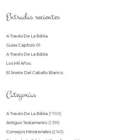
U
S
Entradas recientes
C
A
R
A Través De La Biblia
P
Guías Capítulo 01
O
A Través De La Biblia
R
Los Mil Años.
:
El Jinete Del Caballo Blanco.
Categorías
A Través De La Biblia
(1.703)
Antiguo Testamento
(1.391)
Consejos Ministeriales
(2.145)