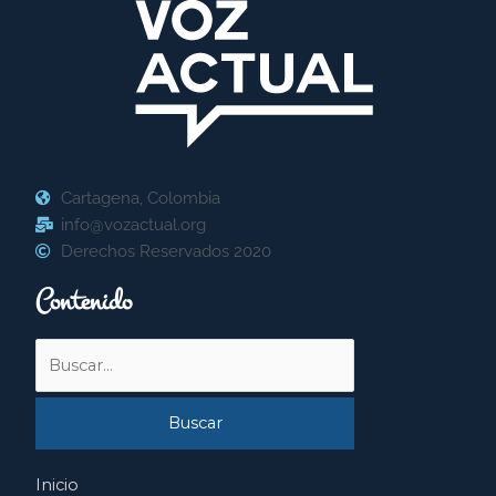
Cartagena, Colombia
info@vozactual.org
Derechos Reservados 2020
Contenido
Buscar
por:
Inicio