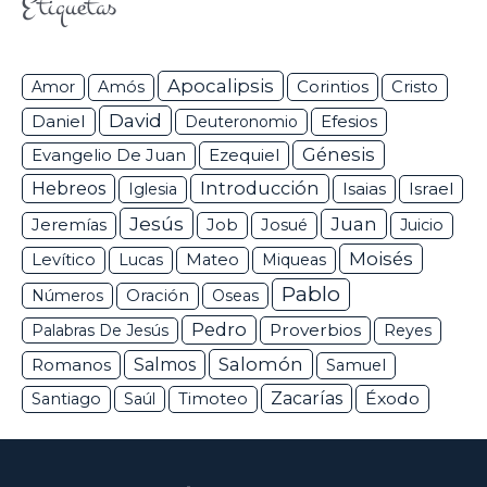
Etiquetas
Apocalipsis
Corintios
Amor
Amós
Cristo
David
Daniel
Efesios
Deuteronomio
Génesis
Ezequiel
Evangelio De Juan
Hebreos
Introducción
Isaias
Israel
Iglesia
Jesús
Juan
Jeremías
Job
Josué
Juicio
Moisés
Levítico
Lucas
Mateo
Miqueas
Pablo
Números
Oración
Oseas
Pedro
Proverbios
Palabras De Jesús
Reyes
Salomón
Romanos
Salmos
Samuel
Zacarías
Éxodo
Santiago
Saúl
Timoteo