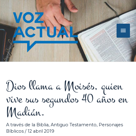
Ir
Men
al
contenido
princ
Dios llama a Moisés, quien
vive sus segundos 40 años en
Madián.
A través de la Biblia
,
Antiguo Testamento
,
Personajes
Bíblicos
/
12 abril 2019