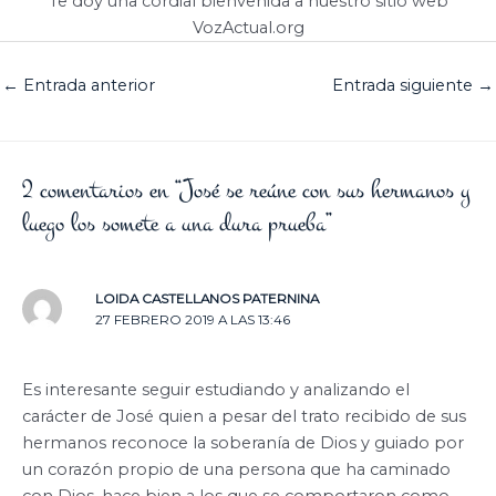
Te doy una cordial bienvenida a nuestro sitio web
VozActual.org
←
Entrada anterior
Entrada siguiente
→
2 comentarios en “José se reúne con sus hermanos y
luego los somete a una dura prueba”
LOIDA CASTELLANOS PATERNINA
27 FEBRERO 2019 A LAS 13:46
Es interesante seguir estudiando y analizando el
carácter de José quien a pesar del trato recibido de sus
hermanos reconoce la soberanía de Dios y guiado por
un corazón propio de una persona que ha caminado