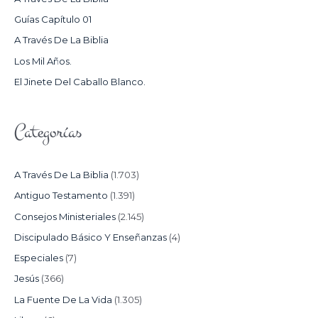
P
Guías Capítulo 01
O
A Través De La Biblia
R
Los Mil Años.
:
El Jinete Del Caballo Blanco.
Categorías
A Través De La Biblia
(1.703)
Antiguo Testamento
(1.391)
Consejos Ministeriales
(2.145)
Discipulado Básico Y Enseñanzas
(4)
Especiales
(7)
Jesús
(366)
La Fuente De La Vida
(1.305)