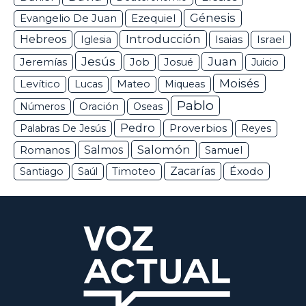
Génesis
Ezequiel
Evangelio De Juan
Hebreos
Introducción
Isaias
Israel
Iglesia
Jesús
Juan
Jeremías
Job
Josué
Juicio
Moisés
Levítico
Lucas
Mateo
Miqueas
Pablo
Números
Oración
Oseas
Pedro
Proverbios
Palabras De Jesús
Reyes
Salomón
Romanos
Salmos
Samuel
Zacarías
Éxodo
Santiago
Saúl
Timoteo