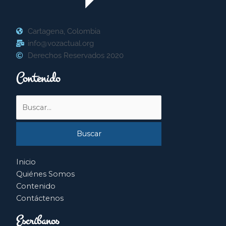
Cartagena, Colombia
info@vozactual.org
Derechos Reservados 2020
Contenido
Buscar
por:
Inicio
Quiénes Somos
Contenido
Contáctenos
Escríbanos