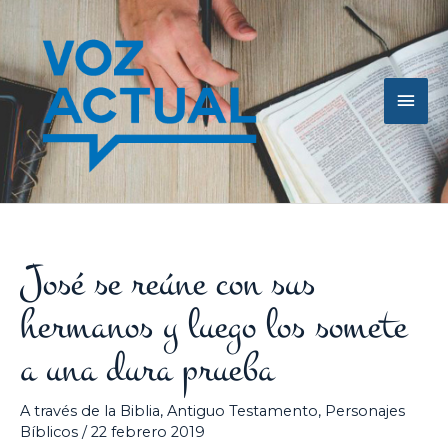
Ir
Men
al
contenido
princ
José se reúne con sus
hermanos y luego los somete
a una dura prueba
A través de la Biblia
,
Antiguo Testamento
,
Personajes
Bíblicos
/
22 febrero 2019