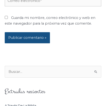
electrónico*
Guarda mi nombre, correo electrónico y web en
este navegador para la próxima vez que comente.
B
U
S
Entradas recientes
C
A
R
A Través De La Biblia