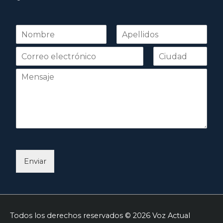
N
o
Nombre
Apellidos
m
b
r
e
*
Enviar
Todos los derechos reservados © 2026
Voz Actual