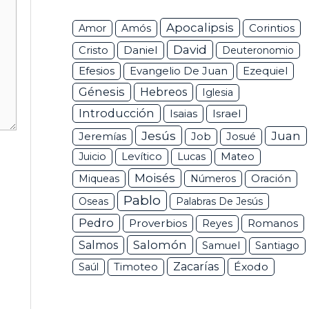
Apocalipsis
Corintios
Amor
Amós
David
Daniel
Cristo
Deuteronomio
Efesios
Ezequiel
Evangelio De Juan
Génesis
Hebreos
Iglesia
Introducción
Isaias
Israel
Jesús
Juan
Jeremías
Job
Josué
Juicio
Levítico
Lucas
Mateo
Moisés
Miqueas
Números
Oración
Pablo
Oseas
Palabras De Jesús
Pedro
Proverbios
Romanos
Reyes
Salomón
Salmos
Samuel
Santiago
Zacarías
Éxodo
Saúl
Timoteo