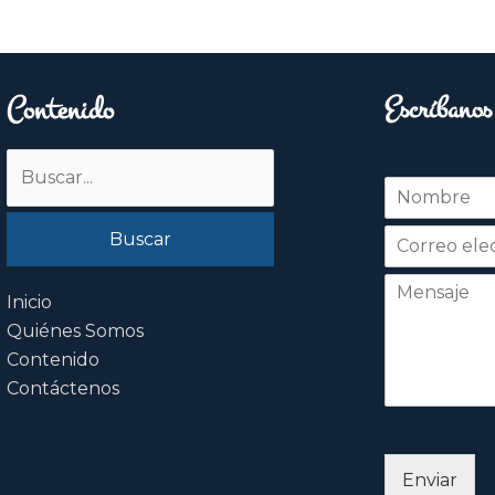
Contenido
Escríbanos
Buscar
N
por:
o
Nombre
m
b
r
e
Inicio
*
Quiénes Somos
Contenido
Contáctenos
Enviar