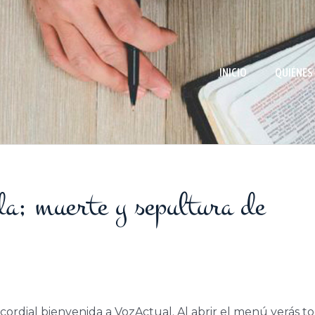
INICIO
QUIÉNES
a; muerte y sepultura de
cordial bienvenida a VozActual. Al abrir el menú verás to