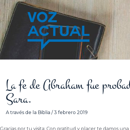
Ir
al
contenido
La fe de Abraham fue probad
Sara.
A través de la Biblia
/
3 febrero 2019
Gracias por tu visita
: Con gratitud y placer te damos una 