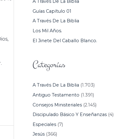
A Través De La Biblia
P
Guías Capítulo 01
O
A Través De La Biblia
R
Los Mil Años.
:
ios,
El Jinete Del Caballo Blanco.
Categorías
.
A Través De La Biblia
(1.703)
Antiguo Testamento
(1.391)
Consejos Ministeriales
(2.145)
Discipulado Básico Y Enseñanzas
(4)
Especiales
(7)
Jesús
(366)