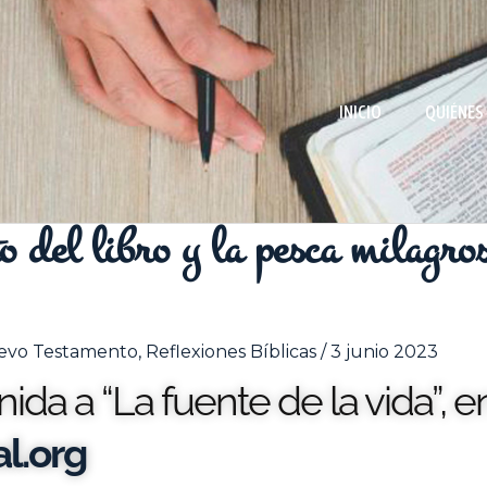
INICIO
QUIÉNES
o del libro y la pesca milagro
evo Testamento
,
Reflexiones Bíblicas
/
3 junio 2023
da a “La fuente de la vida”, e
l.org