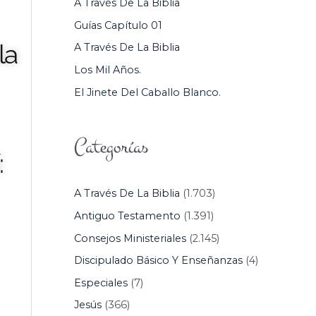
A Través De La Biblia
P
Guías Capítulo 01
O
la
A Través De La Biblia
R
Los Mil Años.
:
El Jinete Del Caballo Blanco.
Categorías
:
A Través De La Biblia
(1.703)
Antiguo Testamento
(1.391)
Consejos Ministeriales
(2.145)
Discipulado Básico Y Enseñanzas
(4)
Especiales
(7)
Jesús
(366)