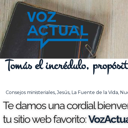
Ir
al
contenido
Tomás el incrédulo, propósit
Consejos ministeriales
,
Jesús
,
La Fuente de la Vida
,
Nu
Te damos una cordial bienveni
tu sitio web favorito:
VozActua