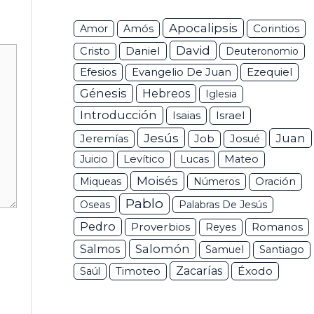
Apocalipsis
Corintios
Amor
Amós
David
Daniel
Cristo
Deuteronomio
Efesios
Ezequiel
Evangelio De Juan
Génesis
Hebreos
Iglesia
Introducción
Isaias
Israel
Jesús
Juan
Jeremías
Job
Josué
Juicio
Levítico
Lucas
Mateo
Moisés
Miqueas
Números
Oración
Pablo
Oseas
Palabras De Jesús
Pedro
Proverbios
Romanos
Reyes
Salomón
Salmos
Samuel
Santiago
Zacarías
Éxodo
Saúl
Timoteo