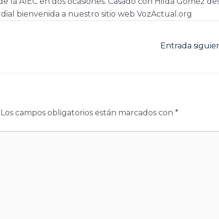
e la AIEC en dos ocasiones. Casado con Hilda Gómez de
dial bienvenida a nuestro sitio web VozActual.org
Entrada sigui
Los campos obligatorios están marcados con
*