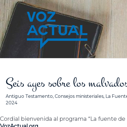
Ir
al
contenido
Seis ayes sobre los malvado
Antiguo Testamento
,
Consejos ministeriales
,
La Fuente
2024
Cordial bienvenida al programa “La fuente de la
VozActual.org