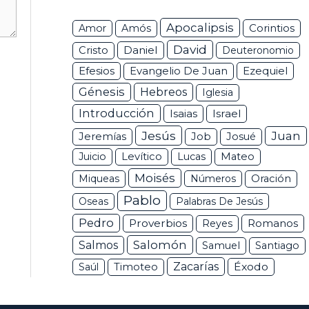
Apocalipsis
Corintios
Amor
Amós
David
Daniel
Cristo
Deuteronomio
Efesios
Ezequiel
Evangelio De Juan
Génesis
Hebreos
Iglesia
Introducción
Isaias
Israel
Jesús
Juan
Jeremías
Job
Josué
Juicio
Levítico
Lucas
Mateo
Moisés
Miqueas
Números
Oración
Pablo
Oseas
Palabras De Jesús
Pedro
Proverbios
Romanos
Reyes
Salomón
Salmos
Samuel
Santiago
Zacarías
Éxodo
Saúl
Timoteo