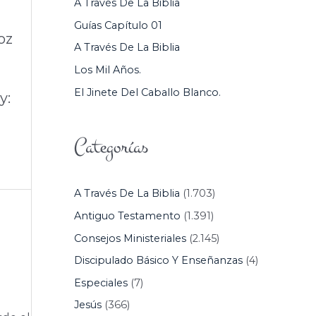
A Través De La Biblia
P
Guías Capítulo 01
O
oz
A Través De La Biblia
R
Los Mil Años.
:
El Jinete Del Caballo Blanco.
y:
Categorías
A Través De La Biblia
(1.703)
Antiguo Testamento
(1.391)
Consejos Ministeriales
(2.145)
Discipulado Básico Y Enseñanzas
(4)
Especiales
(7)
Jesús
(366)