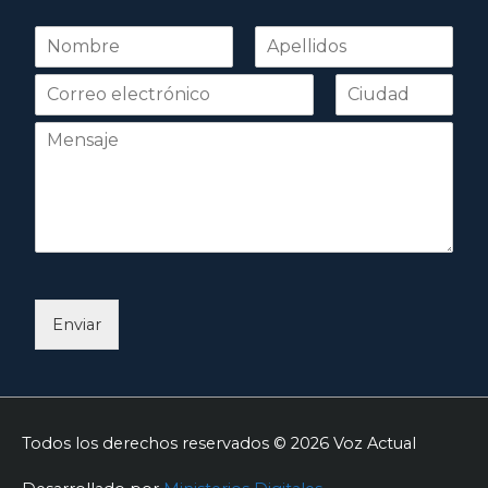
N
o
Nombre
Apellidos
m
b
r
e
*
Enviar
Todos los derechos reservados © 2026
Voz Actual