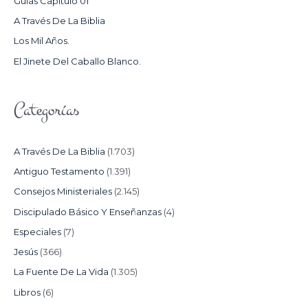
Guías Capítulo 01
O
A Través De La Biblia
R
Los Mil Años.
:
El Jinete Del Caballo Blanco.
Categorías
A Través De La Biblia
(1.703)
Antiguo Testamento
(1.391)
Consejos Ministeriales
(2.145)
Discipulado Básico Y Enseñanzas
(4)
Especiales
(7)
Jesús
(366)
La Fuente De La Vida
(1.305)
Libros
(6)