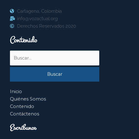
Cartagena, Colombia
info@vozactual.org
Derechos Reservados 2020
Contenido
Buscar
por:
Inicio
Quiénes Somos
Contenido
Contáctenos
Escríbanos