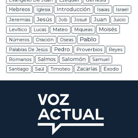
Evangelio De Juan
Hebreos
Introducción
Isaias
Israel
Iglesia
Jesús
Juan
Jeremías
Job
Josué
Juicio
Moisés
Levítico
Lucas
Mateo
Miqueas
Pablo
Números
Oración
Oseas
Pedro
Proverbios
Palabras De Jesús
Reyes
Salomón
Romanos
Salmos
Samuel
Zacarías
Éxodo
Santiago
Saúl
Timoteo