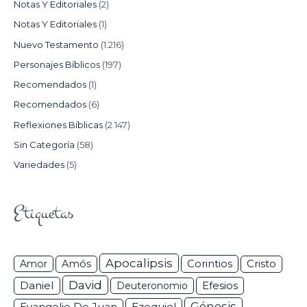
Notas Y Editoriales
(2)
Notas Y Editoriales
(1)
Nuevo Testamento
(1.216)
Personajes Bíblicos
(197)
Recomendados
(1)
Recomendados
(6)
Reflexiones Bíblicas
(2.147)
Sin Categoría
(58)
Variedades
(5)
Etiquetas
Apocalipsis
Corintios
Amor
Amós
Cristo
David
Daniel
Efesios
Deuteronomio
Génesis
Ezequiel