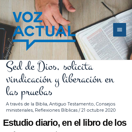
Ir
Men
al
contenido
princ
Sed de Dios, solicita
vindicación y liberación en
las pruebas
A través de la Biblia
,
Antiguo Testamento
,
Consejos
ministeriales
,
Reflexiones Bíblicas
/
21 octubre 2020
Estudio diario, en el libro de los