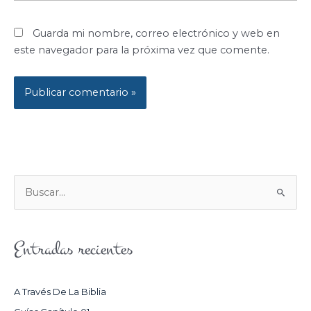
Guarda mi nombre, correo electrónico y web en
este navegador para la próxima vez que comente.
B
U
S
Entradas recientes
C
A
R
A Través De La Biblia
P