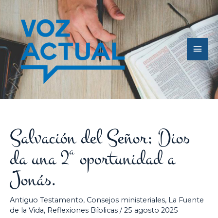
Ir
Men
al
contenido
princ
Salvación del Señor; Dios
da una 2ª oportunidad a
Jonás.
Antiguo Testamento
,
Consejos ministeriales
,
La Fuente
de la Vida
,
Reflexiones Bíblicas
/
25 agosto 2025