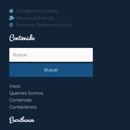
Cartagena, Colombia
info@vozactual.org
Derechos Reservados 2020
Contenido
Buscar
por:
Inicio
Quiénes Somos
Contenido
Contáctenos
Escríbanos