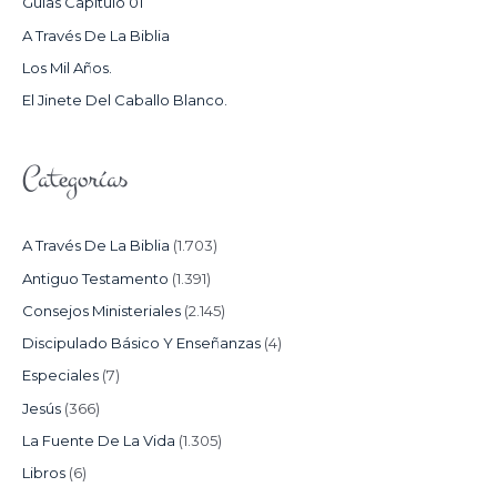
Guías Capítulo 01
O
A Través De La Biblia
R
Los Mil Años.
:
El Jinete Del Caballo Blanco.
Categorías
A Través De La Biblia
(1.703)
Antiguo Testamento
(1.391)
Consejos Ministeriales
(2.145)
Discipulado Básico Y Enseñanzas
(4)
Especiales
(7)
Jesús
(366)
La Fuente De La Vida
(1.305)
Libros
(6)