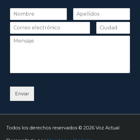
N
o
Nombre
Apellidos
m
b
r
e
*
Enviar
Todos los derechos reservados © 2026
Voz Actual