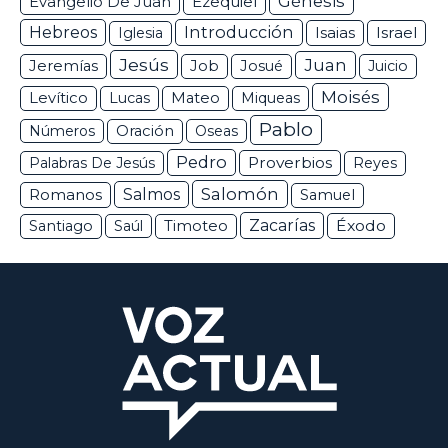
Génesis
Ezequiel
Evangelio De Juan
Hebreos
Introducción
Isaias
Israel
Iglesia
Jesús
Juan
Jeremías
Job
Josué
Juicio
Moisés
Levítico
Lucas
Mateo
Miqueas
Pablo
Números
Oración
Oseas
Pedro
Proverbios
Palabras De Jesús
Reyes
Salomón
Romanos
Salmos
Samuel
Zacarías
Éxodo
Santiago
Saúl
Timoteo