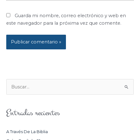
Guarda mi nombre, correo electrónico y web en
este navegador para la próxima vez que comente.
B
U
S
Entradas recientes
C
A
R
A Través De La Biblia
P