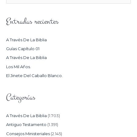
U
S
Entradas recientes
C
A
R
A Través De La Biblia
P
Guías Capítulo 01
O
A Través De La Biblia
R
Los Mil Años.
:
El Jinete Del Caballo Blanco.
Categorías
A Través De La Biblia
(1.703)
Antiguo Testamento
(1.391)
Consejos Ministeriales
(2.145)