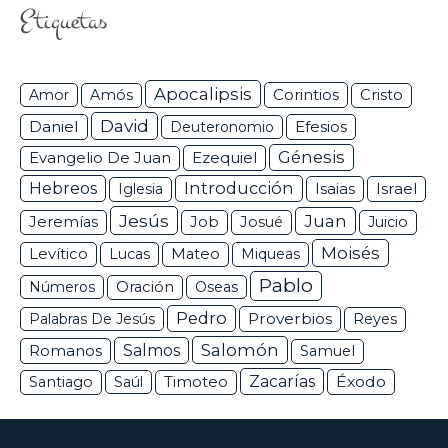
Etiquetas
Apocalipsis
Corintios
Amor
Amós
Cristo
David
Daniel
Efesios
Deuteronomio
Génesis
Ezequiel
Evangelio De Juan
Hebreos
Introducción
Isaias
Israel
Iglesia
Jesús
Juan
Jeremías
Job
Josué
Juicio
Moisés
Levítico
Lucas
Mateo
Miqueas
Pablo
Números
Oración
Oseas
Pedro
Proverbios
Palabras De Jesús
Reyes
Salomón
Romanos
Salmos
Samuel
Zacarías
Éxodo
Santiago
Saúl
Timoteo