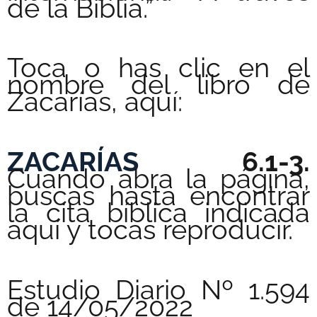
de la Biblia.”
Toca o has clic en el
nombre del libro de
Zacarías, aquí:
ZACARÍAS
6.1-3.
Cuando abra la página,
buscas hasta encontrar
la cita bíblica indicada
aquí y tocas reproducir.
Estudio Diario Nº 1.594
de 14/05/2022