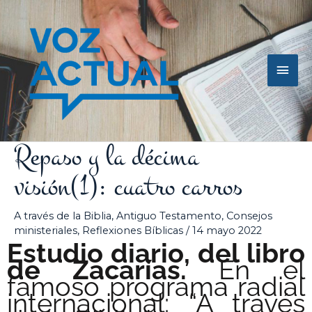
Ir
Men
al
contenido
princ
Repaso y la décima
visión(1): cuatro carros
A través de la Biblia
,
Antiguo Testamento
,
Consejos
ministeriales
,
Reflexiones Bíblicas
/
14 mayo 2022
Estudio diario, del libro
de Zacarías.
En el
famoso programa radial
internacional: “A través