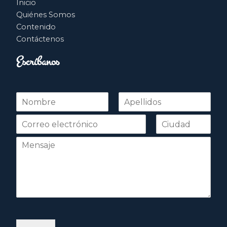
Inicio
Quiénes Somos
Contenido
Contáctenos
Escríbanos
N
o
Nombre
Apellidos
m
b
r
e
*