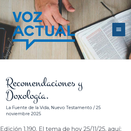
Ir
Men
al
contenido
princ
Recomendaciones y
Doxología.
La Fuente de la Vida
,
Nuevo Testamento
/
25
noviembre 2025
Edición 1.190. El tema de hoy 25/11/25, aquí: