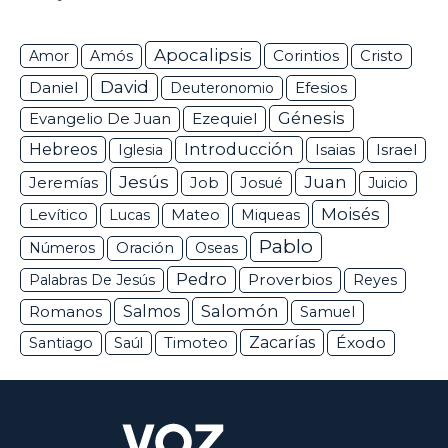
Apocalipsis
Corintios
Amor
Amós
Cristo
David
Daniel
Efesios
Deuteronomio
Génesis
Ezequiel
Evangelio De Juan
Hebreos
Introducción
Isaias
Israel
Iglesia
Jesús
Juan
Jeremías
Job
Josué
Juicio
Moisés
Levítico
Lucas
Mateo
Miqueas
Pablo
Números
Oración
Oseas
Pedro
Proverbios
Palabras De Jesús
Reyes
Salomón
Romanos
Salmos
Samuel
Zacarías
Éxodo
Santiago
Saúl
Timoteo