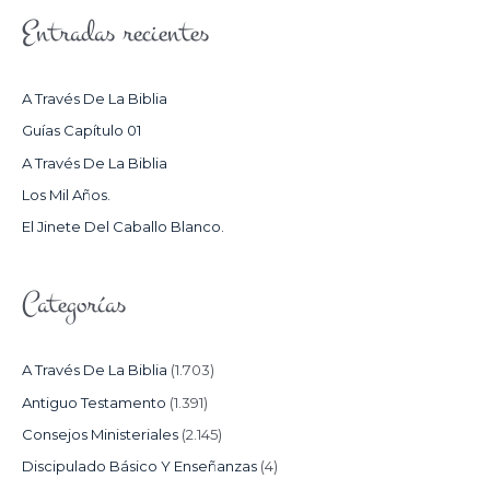
S
Entradas recientes
C
A
R
A Través De La Biblia
P
Guías Capítulo 01
O
A Través De La Biblia
R
Los Mil Años.
:
El Jinete Del Caballo Blanco.
Categorías
A Través De La Biblia
(1.703)
Antiguo Testamento
(1.391)
Consejos Ministeriales
(2.145)
Discipulado Básico Y Enseñanzas
(4)