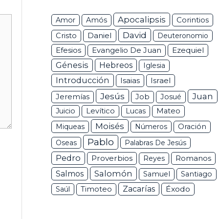
Apocalipsis
Corintios
Amor
Amós
David
Daniel
Cristo
Deuteronomio
Efesios
Ezequiel
Evangelio De Juan
Génesis
Hebreos
Iglesia
Introducción
Isaias
Israel
Jesús
Juan
Jeremías
Job
Josué
Juicio
Levítico
Lucas
Mateo
Moisés
Miqueas
Números
Oración
Pablo
Oseas
Palabras De Jesús
Pedro
Proverbios
Romanos
Reyes
Salomón
Salmos
Samuel
Santiago
Zacarías
Éxodo
Saúl
Timoteo