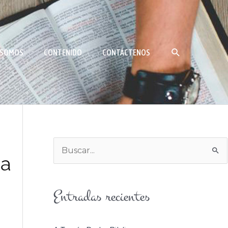
BUSCAR
 SOMOS
CONTENIDO
CONTÁCTENOS
B
 a
U
S
Entradas recientes
C
A
R