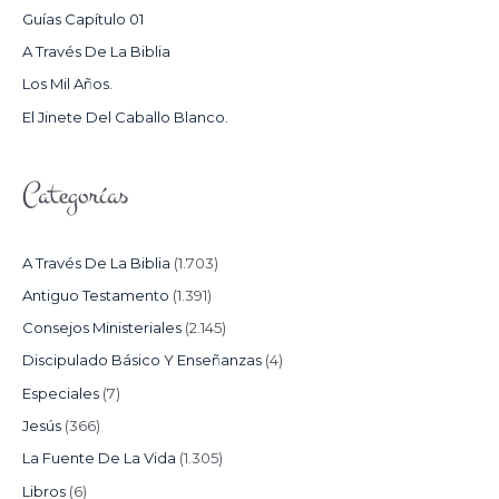
P
Guías Capítulo 01
O
A Través De La Biblia
R
Los Mil Años.
:
El Jinete Del Caballo Blanco.
Categorías
A Través De La Biblia
(1.703)
Antiguo Testamento
(1.391)
Consejos Ministeriales
(2.145)
Discipulado Básico Y Enseñanzas
(4)
Especiales
(7)
Jesús
(366)
La Fuente De La Vida
(1.305)
Libros
(6)