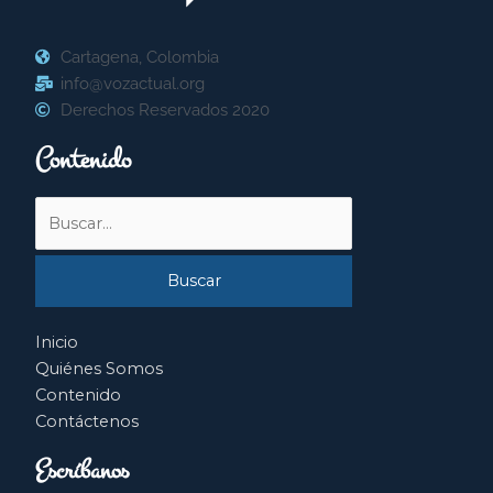
Cartagena, Colombia
info@vozactual.org
Derechos Reservados 2020
Contenido
Buscar
por:
Inicio
Quiénes Somos
Contenido
Contáctenos
Escríbanos