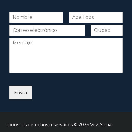
N
o
Nombre
Apellidos
m
b
r
e
*
Enviar
Todos los derechos reservados © 2026
Voz Actual