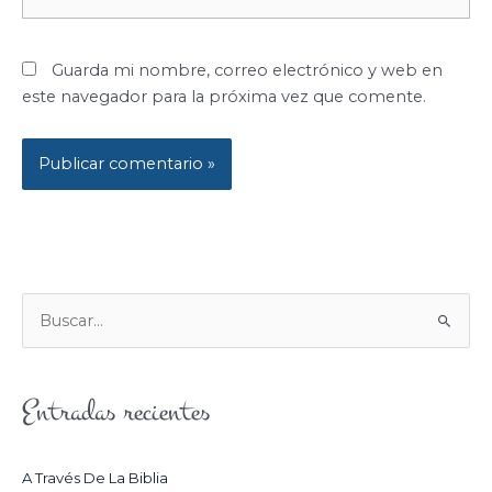
electrónico*
Guarda mi nombre, correo electrónico y web en
este navegador para la próxima vez que comente.
B
U
S
Entradas recientes
C
A
R
A Través De La Biblia