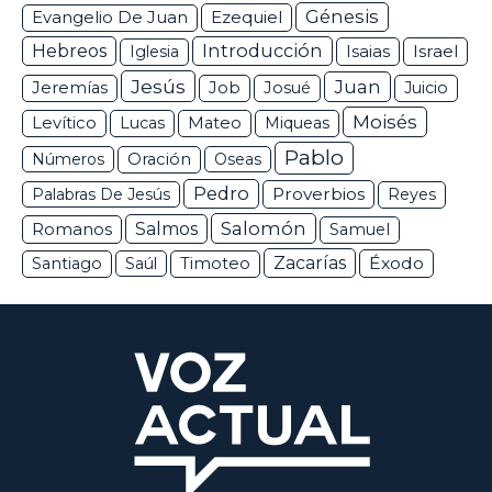
Génesis
Ezequiel
Evangelio De Juan
Hebreos
Introducción
Isaias
Israel
Iglesia
Jesús
Juan
Jeremías
Job
Josué
Juicio
Moisés
Levítico
Lucas
Mateo
Miqueas
Pablo
Números
Oración
Oseas
Pedro
Proverbios
Palabras De Jesús
Reyes
Salomón
Romanos
Salmos
Samuel
Zacarías
Éxodo
Santiago
Saúl
Timoteo