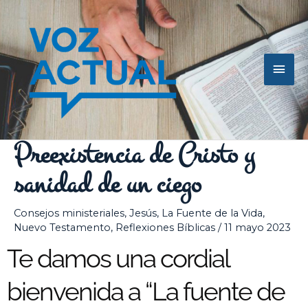
Ir
Men
al
contenido
princ
Preexistencia de Cristo y
sanidad de un ciego
Consejos ministeriales
,
Jesús
,
La Fuente de la Vida
,
Nuevo Testamento
,
Reflexiones Bíblicas
/
11 mayo 2023
Te damos una cordial
bienvenida a “La fuente de