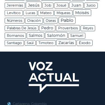
Jesús
Juan
Jeremías
Job
Josué
Juicio
Moisés
Levítico
Lucas
Mateo
Miqueas
Pablo
Números
Oración
Oseas
Pedro
Proverbios
Palabras De Jesús
Reyes
Salomón
Romanos
Salmos
Samuel
Zacarías
Éxodo
Santiago
Saúl
Timoteo
Cartagena, Colombia