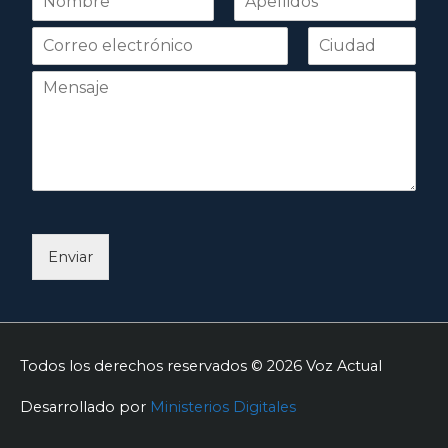
o
Nombre
Apellidos
m
b
r
e
*
Enviar
Todos los derechos reservados © 2026
Voz Actual
Desarrollado por
Ministerios Digitales