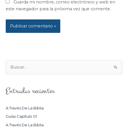
Guarda mi nombre, correo electrónico y web en
este navegador para la próxima vez que comente.
B
U
S
Entradas recientes
C
A
R
A Través De La Biblia
P
Guías Capítulo 01
O
A Través De La Biblia
R