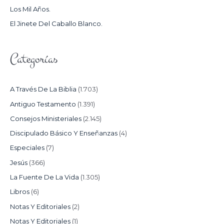
Los Mil Años.
:
El Jinete Del Caballo Blanco.
Categorías
A Través De La Biblia
(1.703)
Antiguo Testamento
(1.391)
Consejos Ministeriales
(2.145)
Discipulado Básico Y Enseñanzas
(4)
Especiales
(7)
Jesús
(366)
La Fuente De La Vida
(1.305)
Libros
(6)
Notas Y Editoriales
(2)
Notas Y Editoriales
(1)