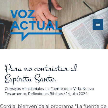
Ir
Men
al
contenido
princ
Para no contristar al
Espíritu Santo.
Consejos ministeriales
,
La Fuente de la Vida
,
Nuevo
Testamento
,
Reflexiones Bíblicas
/
14 julio 2024
Cordial bienvenida al programa “La fuente de