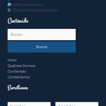
info@vozactual.org
Derechos Reservados 2020
Contenido
Buscar
por:
Inicio
Quiénes Somos
Contenido
Contáctenos
Escríbanos
N