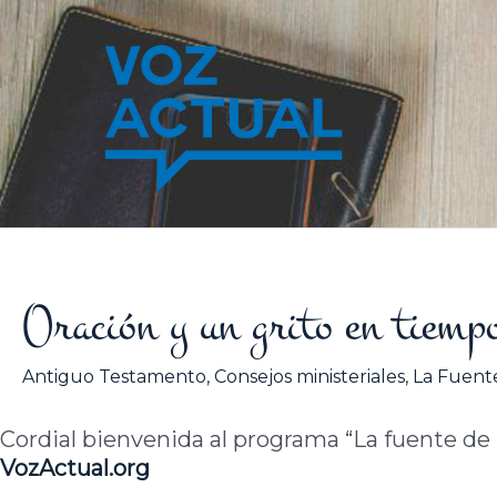
Ir
al
contenido
Oración y un grito en tiemp
Antiguo Testamento
,
Consejos ministeriales
,
La Fuente
Cordial bienvenida al programa “La fuente de la
VozActual.org