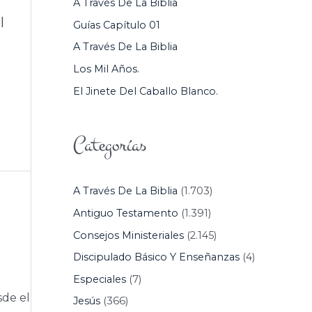
A Través De La Biblia
P
l
Guías Capítulo 01
O
A Través De La Biblia
R
Los Mil Años.
:
El Jinete Del Caballo Blanco.
Categorías
A Través De La Biblia
(1.703)
Antiguo Testamento
(1.391)
Consejos Ministeriales
(2.145)
Discipulado Básico Y Enseñanzas
(4)
Especiales
(7)
sde el
Jesús
(366)