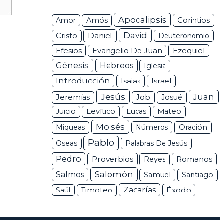
Apocalipsis
Corintios
Amor
Amós
David
Daniel
Cristo
Deuteronomio
Efesios
Ezequiel
Evangelio De Juan
Génesis
Hebreos
Iglesia
Introducción
Isaias
Israel
Jesús
Juan
Jeremías
Job
Josué
Juicio
Levítico
Lucas
Mateo
Moisés
Miqueas
Números
Oración
Pablo
Oseas
Palabras De Jesús
Pedro
Proverbios
Romanos
Reyes
Salomón
Salmos
Samuel
Santiago
Zacarías
Éxodo
Saúl
Timoteo