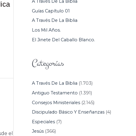
A Través De La Biblia
lica
P
Guías Capítulo 01
O
A Través De La Biblia
R
Los Mil Años.
:
El Jinete Del Caballo Blanco.
Categorías
A Través De La Biblia
(1.703)
Antiguo Testamento
(1.391)
Consejos Ministeriales
(2.145)
Discipulado Básico Y Enseñanzas
(4)
Especiales
(7)
Jesús
(366)
sde el