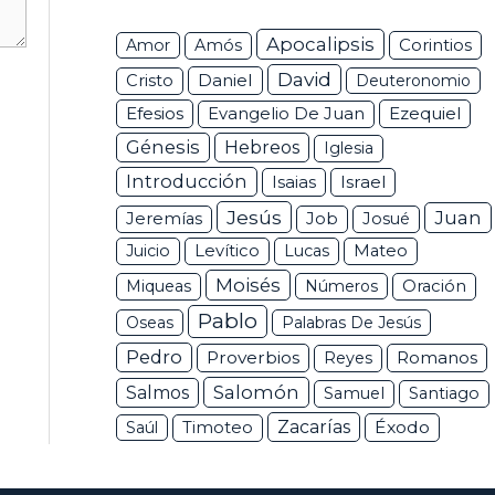
Apocalipsis
Corintios
Amor
Amós
David
Daniel
Cristo
Deuteronomio
Efesios
Ezequiel
Evangelio De Juan
Génesis
Hebreos
Iglesia
Introducción
Isaias
Israel
Jesús
Juan
Jeremías
Job
Josué
Juicio
Levítico
Lucas
Mateo
Moisés
Miqueas
Números
Oración
Pablo
Oseas
Palabras De Jesús
Pedro
Proverbios
Romanos
Reyes
Salomón
Salmos
Samuel
Santiago
Zacarías
Éxodo
Saúl
Timoteo