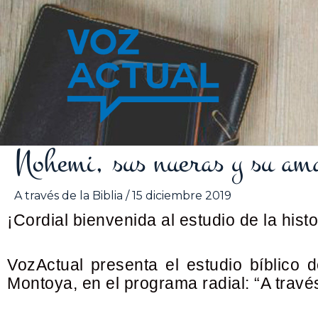
Ir
al
contenido
Nohemi, sus nueras y su am
A través de la Biblia
/
15 diciembre 2019
¡Cordial bienvenida al estudio de la histo
VozActual presenta el estudio bíblico 
Montoya, en el programa radial: “A través 