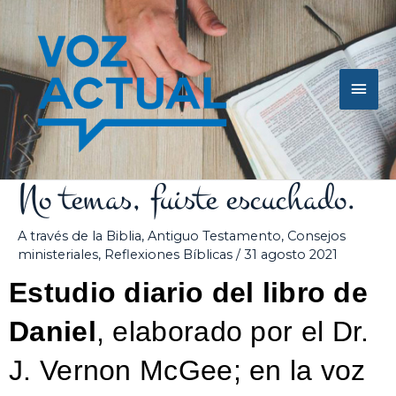
Ir
Men
al
contenido
princ
No temas, fuiste escuchado.
A través de la Biblia
,
Antiguo Testamento
,
Consejos
ministeriales
,
Reflexiones Bíblicas
/
31 agosto 2021
Estudio diario del libro de
Daniel
, elaborado por el Dr.
J. Vernon McGee; en la voz