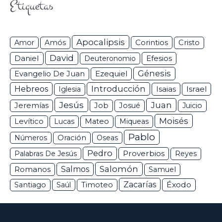
Etiquetas
Apocalipsis
Corintios
Amor
Amós
Cristo
David
Daniel
Efesios
Deuteronomio
Génesis
Ezequiel
Evangelio De Juan
Hebreos
Introducción
Isaias
Israel
Iglesia
Jesús
Juan
Jeremías
Job
Josué
Juicio
Moisés
Levítico
Lucas
Mateo
Miqueas
Pablo
Números
Oración
Oseas
Pedro
Proverbios
Palabras De Jesús
Reyes
Salomón
Romanos
Salmos
Samuel
Zacarías
Éxodo
Santiago
Saúl
Timoteo