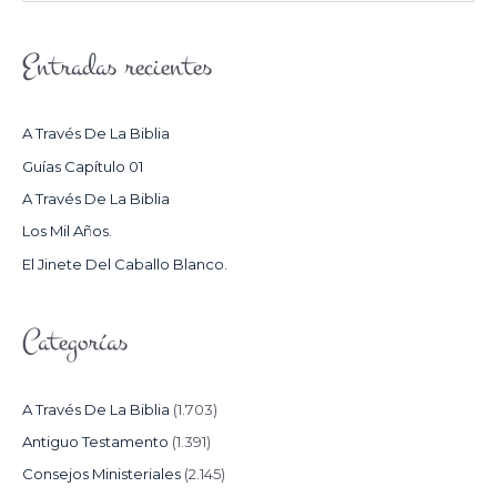
U
S
Entradas recientes
C
A
R
A Través De La Biblia
P
Guías Capítulo 01
O
A Través De La Biblia
R
Los Mil Años.
:
El Jinete Del Caballo Blanco.
Categorías
A Través De La Biblia
(1.703)
Antiguo Testamento
(1.391)
Consejos Ministeriales
(2.145)