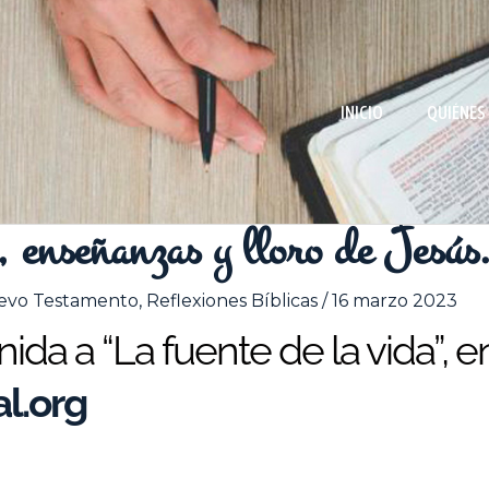
INICIO
QUIÉNES
, enseñanzas y lloro de Jesús
evo Testamento
,
Reflexiones Bíblicas
/
16 marzo 2023
da a “La fuente de la vida”, e
l.org