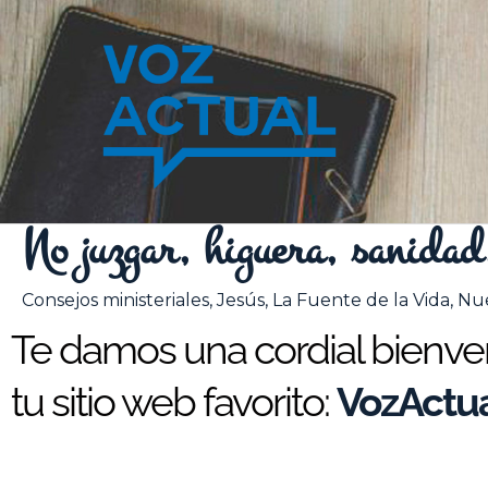
Ir
al
contenido
No juzgar, higuera, sanidad
Consejos ministeriales
,
Jesús
,
La Fuente de la Vida
,
Nu
Te damos una cordial bienveni
tu sitio web favorito:
VozActua