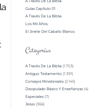
A Través De La Biblia
la
P
Guías Capítulo 01
O
A Través De La Biblia
R
Los Mil Años.
:
El Jinete Del Caballo Blanco.
:
Categorías
A Través De La Biblia
(1.703)
Antiguo Testamento
(1.391)
Consejos Ministeriales
(2.145)
Discipulado Básico Y Enseñanzas
(4)
Especiales
(7)
Jesús
(366)