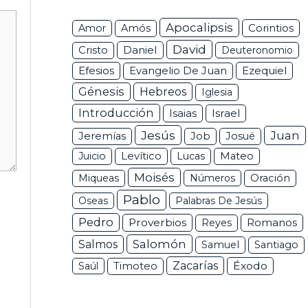
Apocalipsis
Corintios
Amor
Amós
David
Daniel
Cristo
Deuteronomio
Efesios
Ezequiel
Evangelio De Juan
Génesis
Hebreos
Iglesia
Introducción
Isaias
Israel
Jesús
Juan
Jeremías
Job
Josué
Juicio
Levítico
Lucas
Mateo
Moisés
Miqueas
Números
Oración
Pablo
Oseas
Palabras De Jesús
Pedro
Proverbios
Romanos
Reyes
Salomón
Salmos
Samuel
Santiago
Zacarías
Éxodo
Saúl
Timoteo