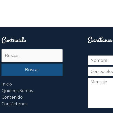
Contenido
Escríbanos
Buscar
N
por:
o
Nombre
m
b
r
e
Inicio
*
Quiénes Somos
Contenido
Contáctenos