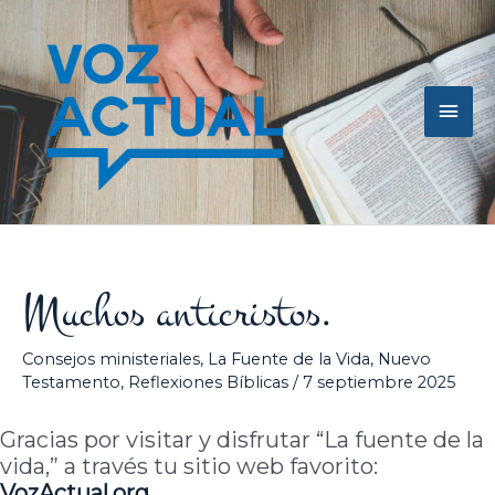
Ir
Men
al
contenido
princ
Muchos anticristos.
Consejos ministeriales
,
La Fuente de la Vida
,
Nuevo
Testamento
,
Reflexiones Bíblicas
/
7 septiembre 2025
Gracias por visitar y disfrutar “La fuente de la
vida,” a través tu sitio web favorito:
VozActual
.org