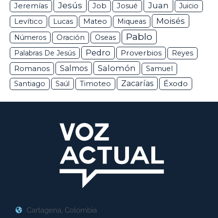
Jesús
Juan
Jeremías
Job
Josué
Juicio
Moisés
Levítico
Lucas
Mateo
Miqueas
Pablo
Números
Oración
Oseas
Pedro
Proverbios
Palabras De Jesús
Reyes
Salomón
Romanos
Salmos
Samuel
Zacarías
Éxodo
Santiago
Saúl
Timoteo
Cartagena, Colombia