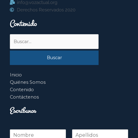
info@vozactual.org
Derechos Reservados 2020
Contenido
Buscar
por:
Inicio
Quiénes Somos
Contenido
Contáctenos
Escríbanos
N