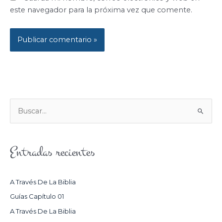
este navegador para la próxima vez que comente.
B
U
S
Entradas recientes
C
A
R
A Través De La Biblia
P
Guías Capítulo 01
O
A Través De La Biblia
R