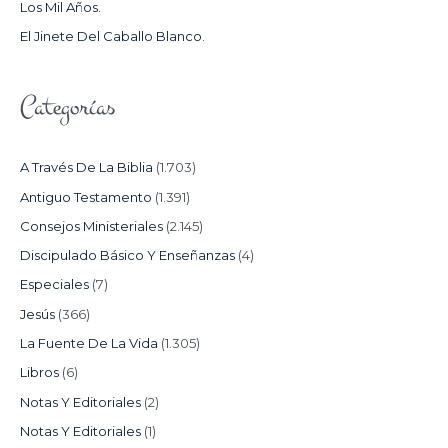
Los Mil Años.
:
El Jinete Del Caballo Blanco.
Categorías
A Través De La Biblia
(1.703)
Antiguo Testamento
(1.391)
Consejos Ministeriales
(2.145)
Discipulado Básico Y Enseñanzas
(4)
Especiales
(7)
Jesús
(366)
La Fuente De La Vida
(1.305)
Libros
(6)
Notas Y Editoriales
(2)
Notas Y Editoriales
(1)