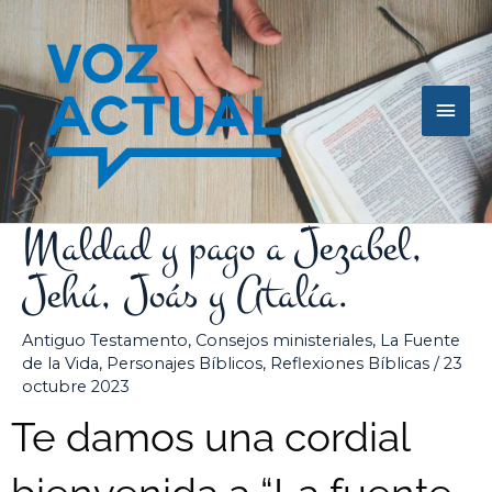
Ir
Men
al
contenido
princ
Maldad y pago a Jezabel,
Jehú, Joás y Atalía.
Antiguo Testamento
,
Consejos ministeriales
,
La Fuente
de la Vida
,
Personajes Bíblicos
,
Reflexiones Bíblicas
/
23
octubre 2023
Te damos una cordial