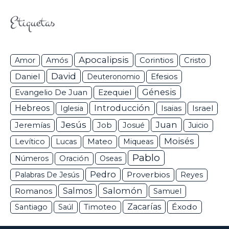
Etiquetas
Apocalipsis
Corintios
Amor
Amós
Cristo
David
Daniel
Efesios
Deuteronomio
Génesis
Ezequiel
Evangelio De Juan
Hebreos
Introducción
Isaias
Israel
Iglesia
Jesús
Juan
Jeremías
Job
Josué
Juicio
Moisés
Levítico
Lucas
Mateo
Miqueas
Pablo
Números
Oración
Oseas
Pedro
Proverbios
Palabras De Jesús
Reyes
Salomón
Romanos
Salmos
Samuel
Zacarías
Éxodo
Santiago
Saúl
Timoteo