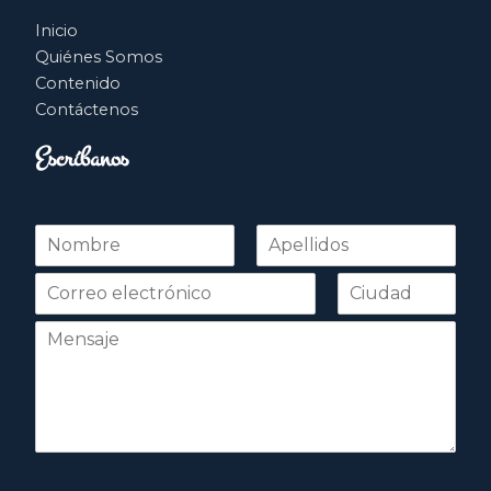
Inicio
Quiénes Somos
Contenido
Contáctenos
Escríbanos
N
o
Nombre
Apellidos
m
b
r
e
*