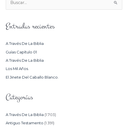
B
U
S
Entradas recientes
C
A
R
A Través De La Biblia
P
Guías Capítulo 01
O
A Través De La Biblia
R
Los Mil Años.
:
El Jinete Del Caballo Blanco.
Categorías
A Través De La Biblia
(1.703)
Antiguo Testamento
(1.391)